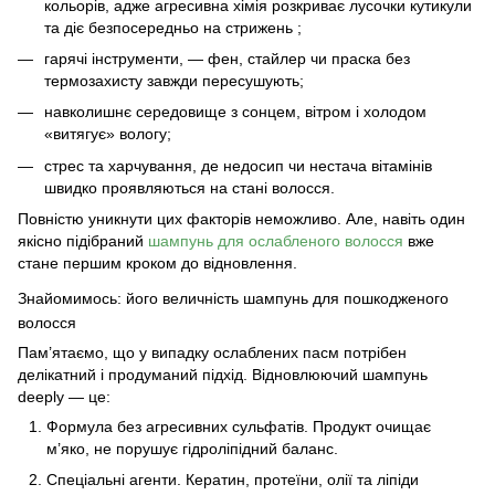
кольорів, адже агресивна хімія розкриває лусочки кутикули
та діє безпосередньо на стрижень ;
гарячі інструменти, — фен, стайлер чи праска без
термозахисту завжди пересушують;
навколишнє середовище з сонцем, вітром і холодом
«витягує» вологу;
стрес та харчування, де недосип чи нестача вітамінів
швидко проявляються на стані волосся.
Повністю уникнути цих факторів неможливо. Але, навіть один
якісно підібраний
шампунь для ослабленого волосся
вже
стане першим кроком до відновлення.
Знайомимось: його величність шампунь для пошкодженого
волосся
Пам’ятаємо, що у випадку ослаблених пасм потрібен
делікатний і продуманий підхід.
Відновлюючий шампунь
deeply
— це:
Формула без агресивних сульфатів. Продукт очищає
м’яко, не порушує гідроліпідний баланс.
Спеціальні агенти. Кератин, протеїни, олії та ліпіди