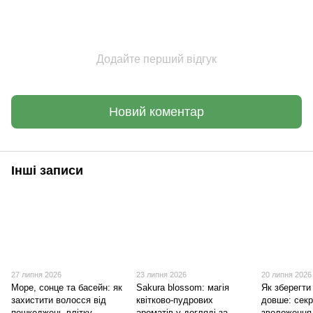
Додайте перший відгук
Новий коментар
Інші записи
27 липня 2026
23 липня 2026
20 липня 2026
Море, сонце та басейн: як
Sakura blossom: магія
Як зберегти
захистити волосся від
квітково-пудрових
довше: сек
пошкоджень влітку
ароматів у догляді за
зволоження