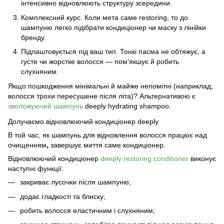
інтенсивно відновлюють структуру зсередини.
Комплексний курс. Коли мета саме restoring, то до
шампуню легко підібрати кондиціонер чи маску з лінійки
бренду.
Підлаштовується під ваш тип.
Тонкі пасма не обтяжує, а
густе чи жорстке волосся — пом’якшує й робить
слухняним.
Якщо пошкодження мінімальні й майже непомітні (наприклад,
волосся трохи пересушене після літа)? Альтернативою є
зволожуючий шампунь
deeply hydrating shampoo.
Долучаємо відновлюючий кондиціонер deeply
В той час, як
шампунь для відновлення волосся
працює над
очищенням
,
завершує миття саме кондиціонер.
Відновлюючий кондиціонер
deeply
restoring conditioner
виконує
наступні функції:
закриває лусочки після шампуню;
додає гладкості та блиску;
робить волосся еластичним і слухняним;