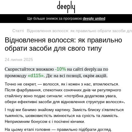
Ще більше знижок за програмою
deeply united
Статті
Відновлення волосся: як правильно обрати засоби дл
Відновлення волосся: як правильно
обрати засоби для свого типу
24 липня 2025
Скористайтеся знижкою
-10%
на сайті deeply.ua по
промокоду
«d115»
. Діє на всі позиції, окрім акцій.
Точно не секрет, — волосся, як і кожен з нас, втомлюється.
Після фарбування, спекотних сонячних днів чи регулярного
стайлінгу воно подає сигнали: «потрібна додаткова увага,
обери ефективні засоби для
відновлення структури волосся»
.
І тоді ми бачимо знайому картину. Замість блиску з’являється
тьмяність, шовковистість змінюється на сухість та ламкість.
Неприємним бонусом є і посічені кінчики.
На цьому етапі головне — правильно підібрати догляд.