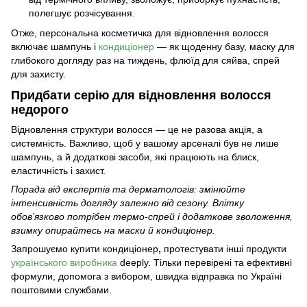
полегшує розчісування.
Отже, персональна косметичка для відновлення волосся
включає шампунь і
кондиціонер
— як щоденну базу, маску для
глибокого догляду раз на тиждень, флюїд для сяйва, спрей
для захисту.
Придбати серію для відновлення волосся
недорого
Відновлення структури волосся — це не разова акція, а
системність. Важливо, щоб у вашому арсеналі був не лише
шампунь, а й додаткові засоби, які працюють на блиск,
еластичність і захист.
Порада від експертів та дерматологів: змінюйте
інтенсивність догляду залежно від сезону. Влітку
обов’язково потрібен термо-спрей і додаткове зволоження,
взимку опирайтесь на маски й кондиціонер.
Запрошуємо
купити кондиціонер
,
протестувати інші продукти
українського виробника
deeply. Тільки перевірені та ефективні
формули, допомога з вибором, швидка відправка по Україні
поштовими службами.