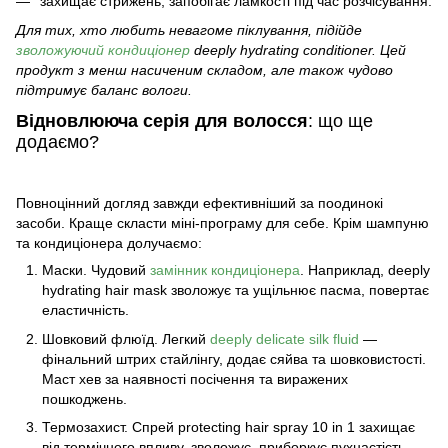
захищає стрижень, запобігає ламкості під час розчісування.
Для тих, хто любить невагоме піклування, підійде
зволожуючий кондиціонер
deeply hydrating conditioner. Цей
продукт з менш насиченим складом, але також чудово
підтримує баланс вологи.
Відновлююча серія для волосся
: що ще
додаємо?
Повноцінний догляд завжди ефективніший за поодинокі
засоби. Краще скласти міні-програму для себе. Крім шампуню
та кондиціонера долучаємо:
Маски. Чудовий
замінник кондиціонера
. Наприклад, deeply
hydrating hair mask зволожує та ущільнює пасма, повертає
еластичність.
Шовковий флюїд. Легкий
deeply delicate silk fluid
—
фінальний штрих стайлінгу, додає сяйва та шовковистості.
Маст хев за наявності посічення та виражених
пошкоджень.
Термозахист. Спрей protecting hair spray 10 in 1 захищає
від термічного впливу, зволожує, приборкує пухнастість,