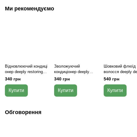
Ми рекомендуємо
Відновлюючий кондиці
Зволожуючий
Шовковий флюїд
онер deeply restoring
кондиціонер deeply
волосся deeply de
hair conditioner 250 мл
hydrating conditioner 250
silk fluid 100 мл
340 грн
340 грн
540 грн
мл
Купити
Купити
Купити
Обговорення