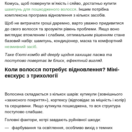
Комусь, щоб повернути м’якість і сяйво, достатньо
купити
шампунь для пошкодженого волосся
. Іншим потрібна
комплексна програма відновлення з кількох засобів.
Щоб не витрачати гроші даремно, варто уважно придивитися
до свого волосся та зрозуміти рівень проблеми. Якщо воно
виглядає втомленим і слабким, оптимальним рішенням стане
базовий набір: шампунь, кондиціонер, маска та комфортний
незмивний засіб
.
Таке б’юті-комбо від deeply щодня захищає пасма та
поступово повертає їм блиск, ефектний вигляд.
Коли волосся потребує відновлення? Міні-
екскурс з трихології
Волосина складається з кількох шарів: кутикули (зовнішнього
«захисного покриття»), кортексу (відповідає за міцність і колір)
та серцевини. Якщо кутикула пошкоджена, то вся структура
поступово слабшає.
Головні фактори, котрі завдають руйнівної шкоди:
фарбування та освітлення, особливо вихід з темних