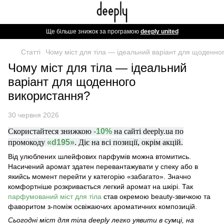
Ще більше знижок за програмою
deeply united
Статті
Чому міст для тіла — ідеальний варіант для щоденно
Чому міст для тіла — ідеальний
варіант для щоденного
використання?
30 червня 2026
Скористайтеся знижкою
-10%
на сайті deeply.ua по
промокоду
«d195»
. Діє на всі позиції, окрім акцій.
Від улюблених шлейфових парфумів можна втомитись.
Насичений аромат здатен перевантажувати у спеку або в
якийсь момент перейти у категорію «забагато». Значно
комфортніше розкривається легкий аромат на шкірі. Так
парфумований міст для тіла
став окремою beauty-звичкою та
фаворитом з-поміж освіжаючих ароматичних композицій.
Сьогодні міст для тіла deeply легко уявити в сумці, на