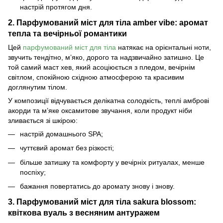
настрій протягом дня.
2. Парфумований міст для тіла amber vibe: аромат
тепла та вечірньої романтики
Цей
парфумований міст для тіла
натякає на орієнтальні ноти,
звучить тендітно, м’яко, дорого та надзвичайно затишно. Це
той самий маст хев, який асоціюється з пледом, вечірнім
світлом, спокійною східною атмосферою та красивим
доглянутим тілом.
У композиції відчувається делікатна солодкість, теплі амброві
акорди та м’яке оксамитове звучання, коли продукт ніби
зливається зі шкірою:
настрій домашнього SPA;
чуттєвий аромат без різкості;
більше затишку та комфорту у вечірніх ритуалах, менше
поспіху;
бажання повертатись до аромату знову і знову.
3. Парфумований міст для тіла sakura blossom:
квіткова вуаль з весняним антуражем