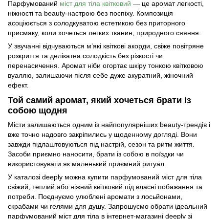
Парфумований
міст для тіла квітковий
— це аромат легкості,
ніжності та beauty-настрою без поспіху. Композиція
асоціюється з солодкуватою естетикою без приторного
присмаку, коли хочеться легких тканин, природного сяяння.
У звучанні відчуваються м’які квіткові акорди, свіже повітряне
розкриття та делікатна солодкість без різкості чи
перенасичення. Аромат ніби огортає шкіру тонкою квітковою
вуаллю, залишаючи після себе дуже акуратний, жіночний
ефект.
Той самий аромат, який хочеться брати із
собою щодня
Місти залишаються одним із найпопулярніших beauty-трендів і
вже точно надовго закріпились у щоденному догляді. Вони
завжди підлаштовуються під настрій, сезон та ритм життя.
Засоби приємно наносити, брати із собою в поїздки чи
використовувати як маленький приємний ритуал.
У каталозі deeply можна купити парфумований міст для тіла
свіжий, теплий або ніжний квітковий під власні побажання та
потреби. Поєднуємо улюблені аромати з лосьйонами,
скрабами чи гелями для душу. Запрошуємо обрати ідеальний
парфумований міст для тіла в інтернет-магазині deeply зі