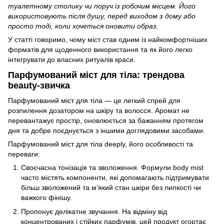
туалетному столику чи поруч із робочим місцем. Його
використовують після душу, перед виходом з дому або
просто тоді, коли хочеться оновити образ.
У статті говоримо, чому міст став одним із найкомфортніших
форматів для щоденного використання та як його легко
інтегрувати до власних ритуалів краси.
Парфумований міст для тіла: трендова
beauty-звичка
Парфумований міст для тіла — це легкий спрей для
розпилення дозатором на шкіру та волосся. Аромат не
перевантажує простір, оновлюється за бажанням протягом
дня та добре поєднується з іншими доглядовими засобами.
Парфумований міст для тіла deeply, його особливості та
переваги:
Своєчасна тонізація та зволоження. Формули body mist
часто містять компоненти, які допомагають підтримувати
більш зволожений та м’який стан шкіри без липкості чи
важкого фінішу.
Пропонує делікатне звучання. На відміну від
концентрованих і стійких парфумів, цей продукт огортає