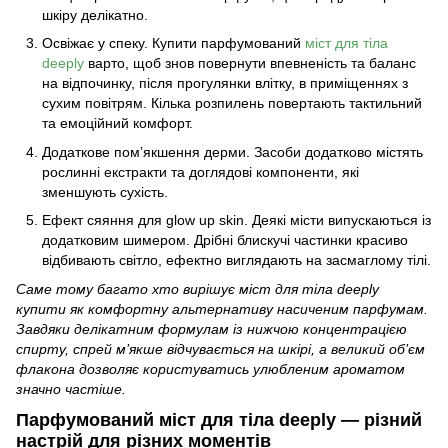
шкіру делікатно.
Освіжає у спеку. Купити парфумований
міст для тіла
deeply
варто, щоб знов повернути впевненість та баланс
на відпочинку, після прогулянки влітку, в приміщеннях з
сухим повітрям. Кілька розпилень повертають тактильний
та емоційний комфорт.
Додаткове пом’якшення дерми. Засоби додатково містять
рослинні екстракти та доглядові компоненти, які
зменшують сухість.
Ефект сяяння для glow up skin. Деякі місти випускаються із
додатковим шимером. Дрібні блискучі частинки красиво
відбивають світло, ефектно виглядають на засмаглому тілі.
Саме тому багато хто вирішує міст для тіла deeply
купити як комфортну альтернативу насиченим парфумам.
Завдяки делікатним формулам із нижчою концентрацією
спирту, спрей м’якше відчувається на шкірі, а великий об’єм
флакона дозволяє користуватись улюбленим ароматом
значно частіше.
Парфумований міст для тіла deeply — різний
настрій для різних моментів