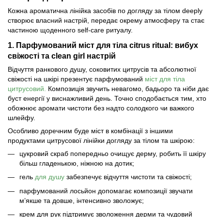
Кожна ароматична лінійка засобів по догляду за тілом deeply
створює власний настрій, передає окрему атмосферу та стає
частиною щоденного self-care ритуалу.
1. Парфумований міст для тіла citrus ritual: вибух
свіжості та clean girl настрій
Відчуття ранкового душу, соковитих цитрусів та абсолютної
свіжості на шкірі презентує парфумований
міст для тіла
цитрусовий
.
Композиція звучить невагомо, бадьоро та ніби дає
буст енергії у виснажливий день. Точно сподобається тим, хто
обожнює аромати чистоти без надто солодкого чи важкого
шлейфу.
Особливо доречним буде міст в комбінації з іншими
продуктами цитрусової лінійки догляду за тілом та шкірою:
цукровий скраб попередньо очищує дерму, робить її шкіру
більш гладенькою, ніжною на дотик;
гель
для душу
забезпечує відчуття чистоти та свіжості;
парфумований лосьйон допомагає композиції звучати
м’якше та довше, інтенсивно зволожує;
крем для рук підтримує зволоження дерми та чудовий