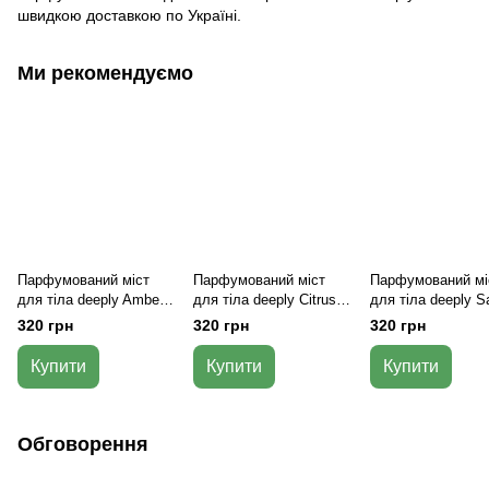
швидкою доставкою по Україні.
Ми рекомендуємо
Парфумований міст
Парфумований міст
Парфумований мі
для тіла deeply Amber
для тіла deeply Citrus
для тіла deeply S
Vibe Perfumed Body
Ritual Perfumed Body
Blossom Perfume
320 грн
320 грн
320 грн
Mist
Mist
Mist
Купити
Купити
Купити
Обговорення