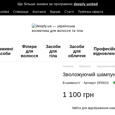
Ще більше знижок за програмою
deeply united
 united
Співпраця
Контакти
Відгуки
Статті
Публічна оферта
Філери
Засоби
Засоби
змивні
Професій
для
для
для
асоби
відновлен
волосся
тіла
обличчя
Головна
Шампуні
Зволожуючий 
Зволожуючий шампунь
В наявності
Артикул: DP0010
1 100 грн
Увійти
для відображення нак
%