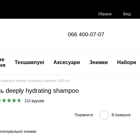
Обране
Вхід
066 400-07-07
не
Техшампуні
Аксесуари
Знижки
Набори
ня
шампунь deeply hydrating shampoo 1000 мл
 deeply hydrating shampoo
110 відгуків
Порівняти
В бажання
опичувальної знижки