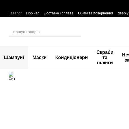
Перейти до основного контенту
Каталог
Про нас
Доставка і оплата
Обмін та повернення
deeply
Скраби
Не
Шампуні
Маски
Кондиціонери
та
з
пілінги