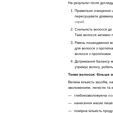
На результат після догляд
Правильне очищення шк
пересушувати довжину.
скраб
.
Схильність волосся до 
Таке волосся активно 
Рівень пошкодження во
для волосся з протеїн
волосся з протеїнами.
Дотримання балансу мі
утримує вологу, робить
Тонке волосся: більше 
Велика кількість засобів,
зволоженням, легкістю та
глибокозволожуюча
ма
нанесення маски лише п
помірна кількість прод