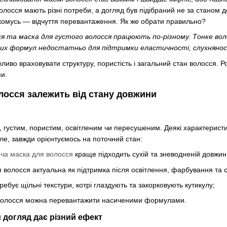
 волосся мають різні потреби, а догляд був підібраний не за станом
 а комусь — відчуття перевантаження. Як же обрати правильно?
я та маска для густого волосся працюють по-різному. Тонке вол
их формул недостатньо для підтримки еластичності, слухнянос
ливо враховувати структуру, пористість і загальний стан волосся. 
ми.
лосся залежить від стану довжини
 густим, пористим, освітленим чи пересушеним. Деякі характерист
Але, завжди орієнтуємось на поточний стан:
ча маска для волосся
краще підходить сухій та зневодненій довжині
волосся актуальна як підтримка після освітлення, фарбування та ст
ебує щільні текстури, котрі глаздують та закорковують кутикулу;
волосся можна перевантажити насиченими формулами.
 догляд дає різний ефект