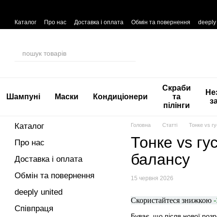
Перейти до основного контенту
Каталог
Про нас
Доставка і оплата
Обмін та повернення
deeply
Скраби
Не
Шампуні
Маски
Кондиціонери
та
з
пілінги
Каталог
Головна
Статті
Тонке vs гу
Тонке vs гу
Про нас
балансу
Доставка і оплата
Обмін та повернення
15 червня 2026
deeply united
Скористайтеся знижкою
Співпраця
Буває, що після нової роз