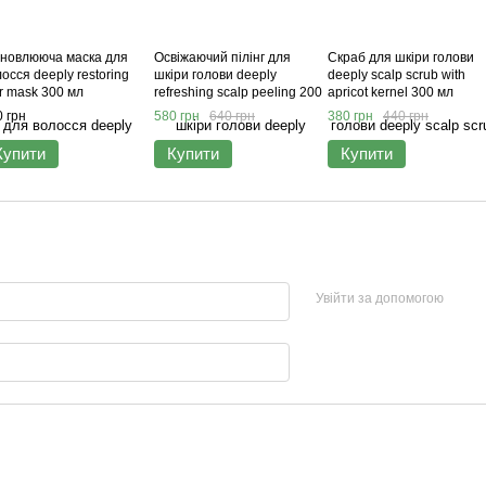
дновлююча маска для
Освіжаючий пілінг для
Скраб для шкіри голови
осся deeply restoring
шкіри голови deeply
deeply scalp scrub with
r mask 300 мл
refreshing scalp peeling 200
apricot kernel 300 мл
мл
 грн
580 грн
640 грн
380 грн
440 грн
Купити
Купити
Купити
Увійти за допомогою