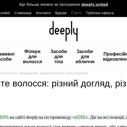
Ще більше знижок за програмою
deeply united
 united
Співпраця
Контакти
Відгуки
Статті
Публічна оферта
Філери
Засоби
Засоби
змивні
Професій
для
для
для
асоби
відновлен
волосся
тіла
обличчя
сте волосся: різний догляд, різний результат і пошук балансу
сте волосся: різний догляд, рі
-10%
на сайті deeply.ua по промокоду
«d191»
. Діє на всі позиції,
рекламованої маски волосся стає важким і швидше жирніє, або навп