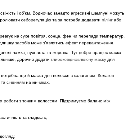
іжість і об’єм. Водночас занадто агресивні шампуні можуть
тролювати себорегуляцію та за потреби додавати
пілінг
або
 реагує на сухе повітря, сонце, фен чи перепади температур.
адлишку засобів може з’являтись ефект перевантаження.
оволі ламка, пухнаста та жорстка. Тут добре працює маска
ильніше, доречно додати
глибоковідновлюючу маску
для
 потрібна ще й маска для волосся з колагеном. Колаген
та січенням на кінчиках.
для роботи з тонким волоссям. Підтримуємо баланс між
тичність та гладкість;
догляд;