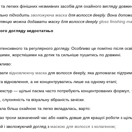
та легких фінішних незмивних засобів для охайного вигляду довжи
ально підходить
зволожуюча маска
для волосся deeply. Вона доп
глянцю можна додавати маску для волосся deeply
gloss finishing m
кого догляду недостатньо
нтенсивного та регулярного догляду. Особливо це помітно після осв
шими, жорсткішими на дотик та сильніше пушитись по довжині.
жливо:
увати
відновлюючу маска
для волосся deeply, яка допомагає підтри
а відновлення, а не концентруватись лише на одному етапі;
текстур — щільні пасма часто потребують концентрованих формул, 
 слухняність та візуальну зібраність зачіски.
ла більш охайною та легко вкладалась, варто:
ах трохи зазначений час або навіть довше для кращої роботи з щіл
ий і зволожуючий догляд з
маскою для волосся з колагеном
;