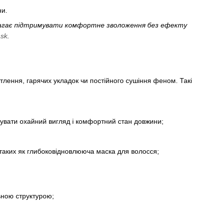
ни.
омагає підтримувати комфортне зволоження без ефекту
ask
.
ітлення, гарячих укладок чи постійного сушіння феном. Такі
мувати охайний вигляд і комфортний стан довжини;
таких як глибоковідновлююча маска для волосся;
ьною структурою;