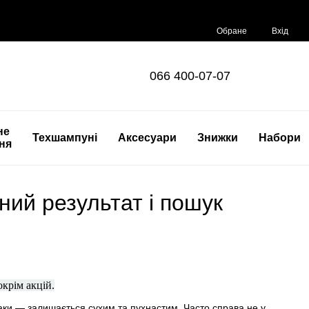
Обране
Вхід
066 400-07-07
не
Техшампуні
Аксесуари
Знижки
Набори
ня
зний результат і пошук
 окрім акцій.
аки — залишається сухим та пухнастим. Часто справа не у