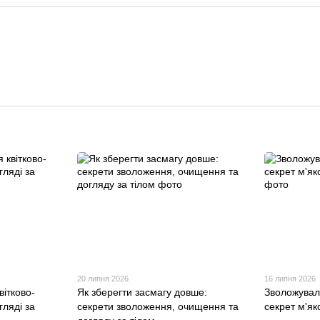
20 липня 2026
16 липня 2026
вітково-
Як зберегти засмагу довше:
Зволожувал
гляді за
секрети зволоження, очищення та
секрет м'як