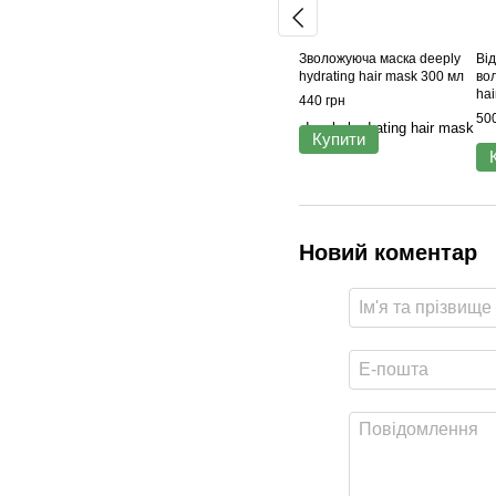
Зволожуюча маска deeply
Ві
hydrating hair mask 300 мл
вол
hai
440 грн
500
Купити
Новий коментар