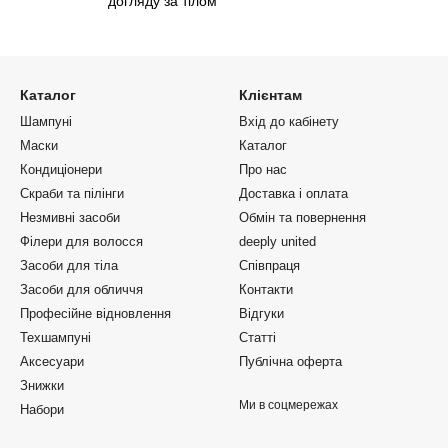
догляду за тілом
Каталог
Клієнтам
Шампуні
Вхід до кабінету
Маски
Каталог
Кондиціонери
Про нас
Скраби та пілінги
Доставка і оплата
Незмивні засоби
Обмін та повернення
Філери для волосся
deeply united
Засоби для тіла
Співпраця
Засоби для обличчя
Контакти
Професійне відновлення
Відгуки
Техшампуні
Статті
Аксесуари
Публічна оферта
Знижки
Ми в соцмережах
Набори