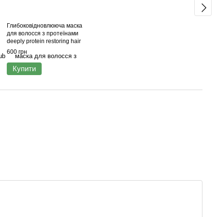
Глибоковідновлююча маска
для волосся з протеїнами
deeply protein restoring hair
mask 300 мл
600 грн
Купити