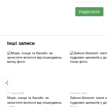
Надіслати
Інші записи
27 липня 2026
23 липня 2026
Море, сонце та басейн: як
Sakura blossom: магія к
захистити волосся від пошкоджень
пудрових ароматів у до