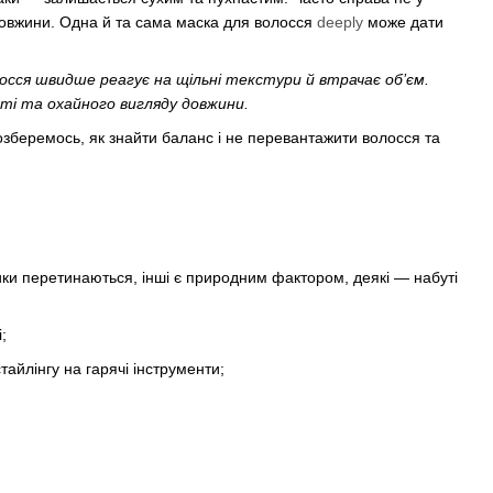
 довжини. Одна й та сама маска для волосся
deeply
може дати
осся швидше реагує на щільні текстури й втрачає об’єм.
ті та охайного вигляду довжини.
Розберемось, як знайти баланс і не перевантажити волосся та
ики перетинаються, інші є природним фактором, деякі — набуті
;
айлінгу на гарячі інструменти;