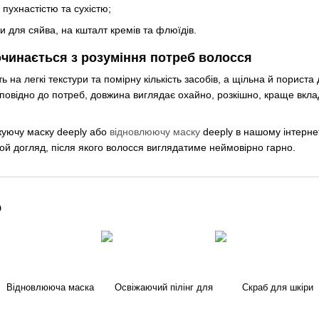
пухнастістю та сухістю;
и для сяйва, на кшталт кремів та флюїдів.
очинається з розуміння потреб волосся
 на легкі текстури та помірну кількість засобів, а щільна й порист
дповідно до потреб, довжина виглядає охайно, розкішно, краще вкл
уючу маску deeply або
відновлюючу маску
deeply в нашому інтерне
той догляд, після якого волосся виглядатиме неймовірно гарно.
о