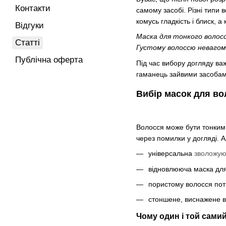
Контакти
самому засобі. Різні типи
комусь гладкість і блиск,
Відгуки
Маска для тонкого волосс
Статті
Густому волоссю невагом
Публічна оферта
Під час вибору догляду важ
гаманець зайвими засоба
Вибір масок для во
Волосся може бути тонким,
через помилки у догляді. 
універсальна
зволожую
відновлююча маска для 
пористому волосся потр
стоншене, виснажене 
Чому один і той самий