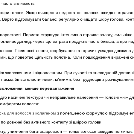
у часто впливають:
іри голови. Якщо очищення недостатнє, волосся швидше втрачає св
 Варто підтримувати баланс: регулярно очищати шкіру голови, кон
пористості. Пориста структура інтенсивно втрачає вологу, сильніше
поглинає догляд, через що витрата продуктів часто більша, а при н
лосся. Після освітлення, фарбування та гарячих укладок довжина д
ами, що повертає щільність полотна. Коли пошкодження виражені с
ж зволоженням і відновленням. При сухості та зневодненій довжині
 пасма більш еластичними, м’якими, без труднощів з розчісуванням 
зволоження, менше перевантаження
 надто насичені текстури чи неправильне нанесення — головні «ні» 
 комфортом волосся:
ска для волосся з колагеном
з полегшеною формулою підтримує елас
о довжині без активного контакту зі шкірою голови;
укту, уникнення багатошаровості — тонке волосся швидше поглинає 