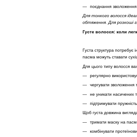
поєднання зволоження 
Для тонкого волосся іде
обтяження. Для розкоші 
Густе волосся: коли лег
Густа структура потребує і
пасма можуть ставати сухі
Для цього типу волосся ва
регулярно використов
чергувати зволоження т
не уникати насичених 
підтримувати пружність,
Щоб густа довжина вигляда
тримати маску на пасм
комбінувати протеїнов