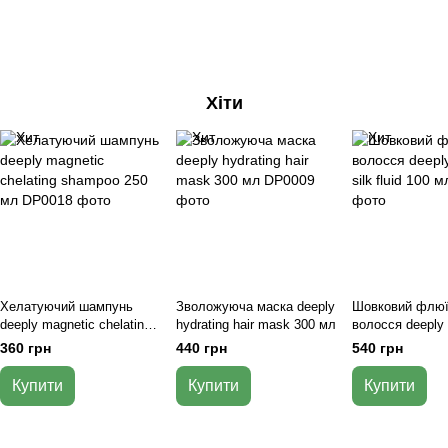
Хіти
Хелатуючий шампунь
Зволожуюча маска deeply
Шовковий флюї
deeply magnetic chelating
hydrating hair mask 300 мл
волосся deeply 
shampoo 250 мл
silk fluid 100 мл
360 грн
440 грн
540 грн
Купити
Купити
Купити