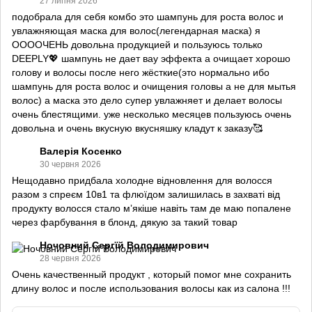
27 липня 2026
подобрала для себя комбо это шампунь для роста волос и
увлажняющая маска для волос(легендарная маска) я
ООООЧЕНЬ довольна продукцией и пользуюсь только
DEEPLY💖 шампунь не дает вау эффекта а очищает хорошо
голову и волосы после него жёсткие(это нормально ибо
шампунь для роста волос и очищения головы а не для мытья
волос) а маска это дело супер увлажняет и делает волосы
очень блестящими. уже несколько месяцев пользуюсь очень
довольна и очень вкусную вкусняшку кладут к заказу🥰
Валерія Косенко
30 червня 2026
Нещодавно придбала холодне відновлення для волосся
разом з спреєм 10в1 та флюїдом залишилась в захваті від
продукту волосся стало мʼякіше навіть там де маю попалене
через фарбування в блонд, дякую за такий товар
Ночовний Сергїй Володимирович
28 червня 2026
Очень качественный продукт , который помог мне сохранить
длину волос и после использования волосы как из салона !!!