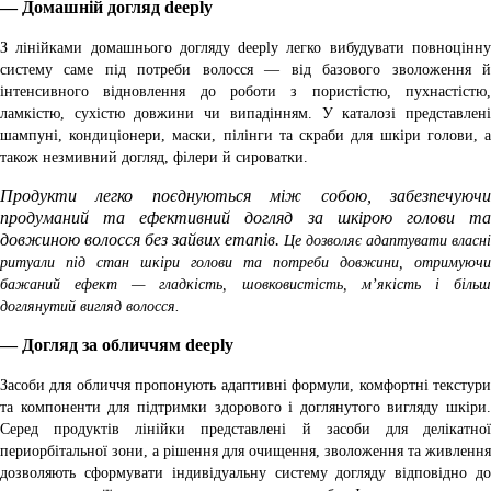
— Домашній догляд deeply
З лінійками домашнього догляду deeply легко вибудувати повноцінну
систему саме під потреби волосся — від базового зволоження й
інтенсивного відновлення до роботи з пористістю, пухнастістю,
ламкістю, сухістю довжини чи випадінням. У каталозі представлені
шампуні, кондиціонери, маски, пілінги та скраби для шкіри голови, а
також незмивний догляд, філери й сироватки.
Продукти легко поєднуються між собою, забезпечуючи
продуманий та ефективний догляд за шкірою голови та
довжиною волосся без зайвих етапів.
Це дозволяє адаптувати власні
ритуали під стан шкіри голови та потреби довжини, отримуючи
бажаний ефект — гладкість, шовковистість, м’якість і більш
доглянутий вигляд волосся.
—
Догляд за обличчям deeply
Засоби для обличчя пропонують адаптивні формули, комфортні текстури
та компоненти для підтримки здорового і доглянутого вигляду шкіри.
Серед продуктів лінійки представлені й засоби для делікатної
периорбітальної зони, а рішення для очищення, зволоження та живлення
дозволяють сформувати індивідуальну систему догляду відповідно до