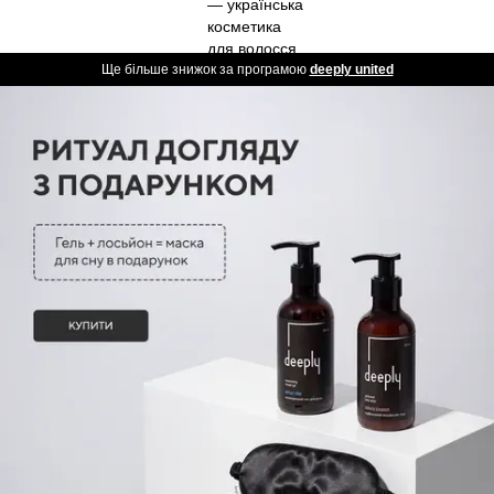
Ще більше знижок за програмою
deeply united