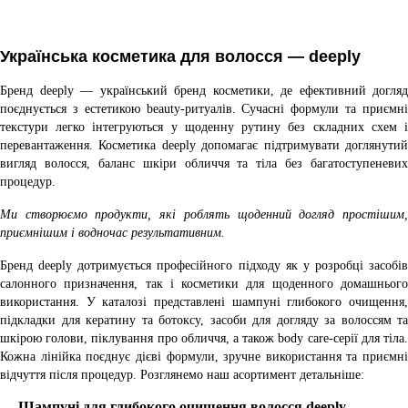
Українська косметика для волосся — deeply
Бренд deeply — український бренд косметики, де ефективний догляд
поєднується з естетикою beauty-ритуалів. Сучасні формули та приємні
текстури легко інтегруються у щоденну рутину без складних схем і
перевантаження. Косметика deeply допомагає підтримувати доглянутий
вигляд волосся, баланс шкіри обличчя та тіла без багатоступеневих
процедур.
Ми створюємо продукти, які роблять щоденний догляд простішим,
приємнішим і водночас результативним.
Бренд deeply дотримується професійного підходу як у розробці засобів
салонного призначення, так і косметики для щоденного домашнього
використання. У каталозі представлені шампуні глибокого очищення,
підкладки для кератину та ботоксу, засоби для догляду за волоссям та
шкірою голови, піклування про обличчя, а також body care-серії для тіла.
Кожна лінійка поєднує дієві формули, зручне використання та приємні
відчуття після процедур. Розглянемо наш асортимент детальніше:
— Шампуні для глибокого очищення волосся deeply