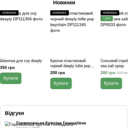
Новинки
НОВИНКА
НОВИНКА
НОВИНКА
−18%
Шапочка для сну deeply
Брелок пластиковий
Сольовий спрей
чорний deeply lollie pop
sea salt spray
350 грн
keychain
200 грн
280 грн
340 гр
Купити
Купити
Купити
Відгуки
Горячковська Крістіна Геннадіївна