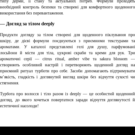
типу дерми, її стану та актуальних потреб. Формули проходять
необхідний контроль безпеки та створені для комфортного щоденного
використання без перевантаження.
— Догляд за тілом deeply
Продукти догляду за тілом створені для щоденного піклування про
шкіру, де дієві формули поєднуються з приємними текстурами та
ароматами. У каталозі представлені гелі для душу, парфумовані
лосьйони й місти для тіла, цукрові скраби та креми для рук. Три
ароматичні серії — citrus ritual, amber vibe та sakura blossom —
створюють особливий настрій і перетворюють щоденний догляд на
приємний ритуал турботи про себе. Засоби допомагають підтримувати
м’якість, гладкість і доглянутий вигляд шкіри без відчуття сухості чи
стягнення.
Турбота про волосся і тіло разом із deeply — це особистий щоденний
догляд, до якого хочеться повертатися заради відчуття доглянутості й
естетичної насолоди!