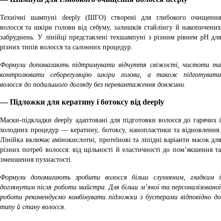
Технічні шампуні deeply (ШГО) створені для глибокого очищення
волосся та шкіри голови від себуму, залишків стайлінгу й накопичених
забруднень. У лінійці представлені техшампуні з різним рівнем pH для
різних типів волосся та салонних процедур.
Формули допомагають підтримувати відчуття свіжості, чистоти та
контролювати себорегуляцію шкіри голови, а також підготувати
волосся до подальшого догляду без перевантаження довжини.
— Підложки для кератину і ботоксу від deeply
Маски-підкладки deeply адаптовані для підготовки волосся до гарячих і
холодних процедур — кератину, ботоксу, нанопластики та відновлення.
Лінійка включає амінокислотні, протеїнові та ліпідні варіанти масок для
різних потреб волосся: від щільності й еластичності до пом’якшення та
зменшення пухнастості.
Формули допомагають зробити волосся більш слухняним, гладким і
доглянутим після роботи майстра. Для більш м’якої та персоналізованої
роботи рекомендуємо комбінувати підложки з бустерами відповідно до
типу й стану волосся.