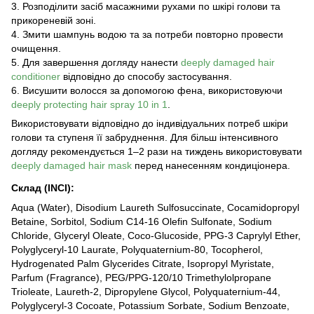
3. Розподілити засіб масажними рухами по шкірі голови та
прикореневій зоні.
4. Змити шампунь водою та за потреби повторно провести
очищення.
5. Для завершення догляду нанести
deeply damaged hair
conditioner
відповідно до способу застосування.
6. Висушити волосся за допомогою фена, використовуючи
deeply protecting hair spray 10 in 1
.
Використовувати відповідно до індивідуальних потреб шкіри
голови та ступеня її забруднення. Для більш інтенсивного
догляду рекомендується 1–2 рази на тиждень використовувати
deeply damaged hair mask
перед нанесенням кондиціонера.
Склад (INCI)
:
Aqua (Water), Disodium Laureth Sulfosuccinate, Cocamidopropyl
Betaine, Sorbitol, Sodium C14-16 Olefin Sulfonate, Sodium
Chloride, Glyceryl Oleate, Coco-Glucoside, PPG-3 Caprylyl Ether,
Polyglyceryl-10 Laurate, Polyquaternium-80, Tocopherol,
Hydrogenated Palm Glycerides Citrate, Isopropyl Myristate,
Parfum (Fragrance), PEG/PPG-120/10 Trimethylolpropane
Trioleate, Laureth-2, Dipropylene Glycol, Polyquaternium-44,
Polyglyceryl-3 Cocoate, Potassium Sorbate, Sodium Benzoate,