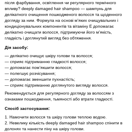
після фарбування, освітлення чи регулярного термічного
впливу? deeply damaged hair shampoo — шампунь для
делікатного очищення пошкодженого волосся та щоденного
догляду за ним. Формула на основі м'яких очищувальних і
кондиціонувальних компонентів та вітаміну Е допомагає
делікатно очищати волосся, підтримуючи його м'якість,
гладкість і доглянутий вигляд без обтяження.
Дія засобу:
—
делікатно очищує шкіру голови та волосся;
—
сприяє підтриманню гладкості волосся;
—
допомагає пом’якшити волосся;
—
полегшує розчісування;
—
допомагає зменшити пухнастість;
—
сприяє підтриманню доглянутого вигляду волосся.
Рекомендується для регулярного догляду за волоссям з
ознаками пошкодження, тьмяності або втрати гладкості.
Спосіб застосування:
1. Намочити волосся та шкіру голови теплою водою.
2. Невелику кількість deeply damaged hair shampoo спінити в
долонях та нанести піну на шкіру голови.