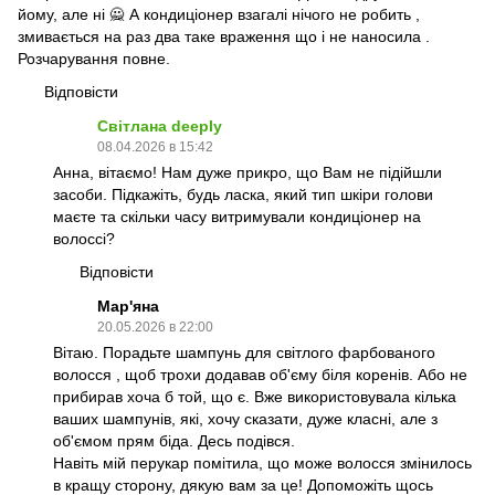
йому, але ні 🙅 А кондиціонер взагалі нічого не робить ,
змивається на раз два таке враження що і не наносила .
Розчарування повне.
Відповісти
Світлана deeply
08.04.2026 в 15:42
Анна, вітаємо! Нам дуже прикро, що Вам не підійшли
засоби. Підкажіть, будь ласка, який тип шкіри голови
маєте та скільки часу витримували кондиціонер на
волоссі?
Відповісти
Мар'яна
20.05.2026 в 22:00
Вітаю. Порадьте шампунь для світлого фарбованого
волосся , щоб трохи додавав об'єму біля коренів. Або не
прибирав хоча б той, що є. Вже використовувала кілька
ваших шампунів, які, хочу сказати, дуже класні, але з
об'ємом прям біда. Десь подівся.
Навіть мій перукар помітила, що може волосся змінилось
в кращу сторону, дякую вам за це! Допоможіть щось