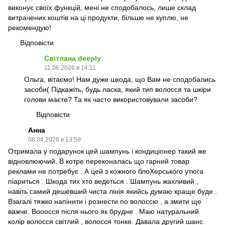
виконує своїх функцій, мені не сподобалось, лише склад
витрачених коштів на ці продукти, більше не куплю, не
рекомендую!
Відповісти
Світлана deeply
11.06.2026 в 14:11
Ольга, вітаємо! Нам дуже шкода, що Вам не сподобались
засоби( Підкажіть, будь ласка, який тип волосся та шкіри
голови маєте? Та як часто використовували засоби?
Відповісти
Анна
08.04.2026 в 13:59
Отримала у подарунок цей шампунь і кондиціонер такий же
відновлюючий. В котре переконалась що гарний товар
реклами не потребує . А цей з кожного блоХерського утюга
піариться . Шкода тих хто ведеться . Шампунь жахливий ,
навіть самий дешевший чиста лінія якийсь думаю краще буде .
Взагалі тяжко напінити і рознести по волоссю , а змити ще
важче. Вооосся після нього як брудне . Маю натуральний
колір волосся світлий , волосся тонке. Давала другий шанс