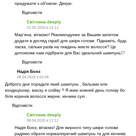
придумати з об'ємом. Дякую.
Відповісти
Світлана deeply
22.05.2026 в 14:12
Мар'яна, вітаємо! Рекомендуємо за Вашим запитом
додати в догляд скраб для шкіри голови. Підкажіть, будь
ласка, скільки разів на тиждень миєте волосся? Це
допоможе нам підібрати для Вас ідеальний шампунь🤍
Відповісти
Надія Бонз
08.04.2026 в 03:46
Доброго дня порадьте який шампунь , бальзам или
кондиціонер, маску и олійку ? Я мию кожний день голову бо
біля коренів волосся жирне, кінчики сухі .
Відповісти
Світлана deeply
08.04.2026 в 12:12
Надія Бонз, вітаємо! Для жирного типу шкіри голови
радимо обрати нормалізуючий шампунь та для кінчиків