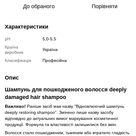
До обраного
Порівняти
Характеристики
pH
5,0-5,5
Країна
Україна
виробник
Класифікація
Професійна
Опис
Шампунь для пошкодженого волосся deeply
damaged hair shampoo
Важливо!
Раніше засіб мав назву "Відновлюючий шампунь
deeply restoring shampoo
". Змінено лише назву засобу
відповідно до актуальних вимог маркування косметичної
продукції. Формула та властивості залишилися без змін.
Волосся стало пошкодженим, тьмяним або втратило гладкість