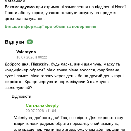
магазином.
Рекомендуємо
при отриманні замовлення на відділенні Нової
Пошти або кур'єром, уважно оглянути покупку на предмет
цілісності пакування.
Більше інформації про обмін та повернення
Відгуки
44
Valentyna
18.07.2026 в 00:22
Доброго дня. Підкажіть, будь ласка, який шампунь, маску та
кондиціонер обрати? Маю тонке рівне волосся, фарбоване,
сухе і ламке. Мию голову через день, бо на другий день корні
жирніють. Краще чергувати нормалізуючи й шампунь з
зволожуючий?
Відповісти
Світлана deeply
20.07.2026 в 11:04
Valentyna, доброго дня! Так, все вірно. Для жирного типу
шкіри голови радимо обрати нормалізуючий шампунь,
але краще чергувати його зі зволожуючим аби перший не