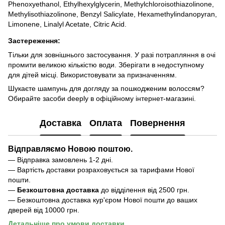
Phenoxyethanol, Ethylhexylglycerin, Methylchloroisothiazolinone,
Methylisothiazolinone, Benzyl Salicylate, Hexamethylindanopyran,
Limonene, Linalyl Acetate, Citric Acid.
Застереження:
Тільки для зовнішнього застосування. У разі потрапляння в очі
промити великою кількістю води. Зберігати в недоступному
для дітей місці. Використовувати за призначенням.
Шукаєте шампунь для догляду за пошкодженим волоссям?
Обирайте засоби deeply в офіційному інтернет-магазині.
Доставка
Оплата
Повернення
Відправляємо Новою поштою.
— Відправка замовлень 1-2 дні.
— Вартість доставки розраховується за тарифами Нової
пошти.
—
Безкоштовна доставка
до відділення ві
д 2500 грн.
— Безкоштовна доставка кур'єром Нової пошти до ваших
дверей від 10000 грн.
Детальніше про умови доставки