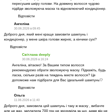
пересушив шкіру голови. На довжину волосся чудово
підійде зволожуюча маска та відновлюючий кондиціонер.
Відповісти
Ангеліна
30.06.2026 в 09:45
Доброго дня, який мені краще замовити шампунь і
кондиціонер, у мене шкіра голови жирніє, а кінчики сухі?
Відповісти
Світлана deeply
30.06.2026 в 16:24
Ангеліна, вітаємо! За Вашим типом волосся
рекомендуємо обрати зволожуючу маску. Підкажіть, будь
ласка, скільки разів на тиждень миєте волосся? Це
допоможе нам підібрати для Вас ідеальний шампунь🤍
Відповісти
Ольга
11.06.2026 в 11:40
Доброго дня, замовила цей шампунь і таку ж маску , вибачте
але це жах, заплатила 700 грн не зрозуміла за що, адже він не