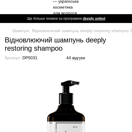
Ще більше знижок за програмою
deeply united
Шампуні
Відновлюючий шампунь deeply restoring shampoo 
Відновлюючий шампунь deeply
restoring shampoo
Артикул:
DP0031
44 відгуки