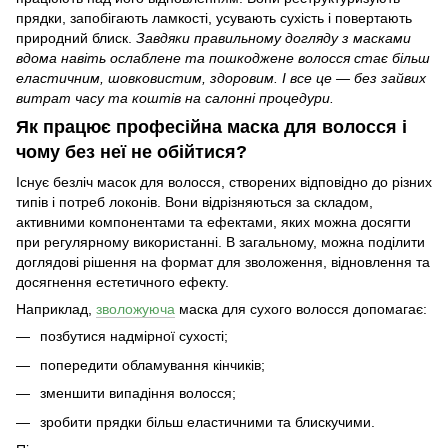
прядки, запобігають ламкості, усувають сухість і повертають
природний блиск.
Завдяки правильному догляду з масками
вдома навіть ослаблене та пошкоджене волосся стає більш
еластичним, шовковистим, здоровим. І все це — без зайвих
витрат часу та коштів на салонні процедури.
Як працює професійна маска для волосся і
чому без неї не обійтися?
Існує безліч масок для волосся, створених відповідно до різних
типів і потреб локонів. Вони відрізняються за складом,
активними компонентами та ефектами, яких можна досягти
при регулярному використанні. В загальному, можна поділити
доглядові рішення на формат для зволоження, відновлення та
досягнення естетичного ефекту.
Наприклад,
зволожуюча
маска для сухого волосся допомагає:
позбутися надмірної сухості;
попередити обламування кінчиків;
зменшити випадіння волосся;
зробити прядки більш еластичними та блискучими.