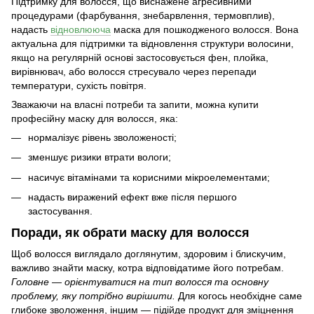
Підтримку для волосся, що виснажене агресивними
процедурами (фарбування, знебарвлення, термовплив),
надасть
відновлююча
маска для пошкодженого волосся.
Вона
актуальна для підтримки та відновлення структури волосини,
якщо на регулярній основі застосовується фен, плойка,
вирівнювач, або волосся стресувало через перепади
температури, сухість повітря.
Зважаючи на власні потреби та запити, можна
купити
професійну маску для волосся,
яка:
нормалізує рівень зволоженості;
зменшує ризики втрати вологи;
насичує вітамінами та корисними мікроелементами;
надасть виражений ефект вже після першого
застосування.
Поради, як обрати маску для волосся
Щоб волосся виглядало доглянутим, здоровим і блискучим,
важливо знайти маску, котра відповідатиме його потребам.
Головне — орієнтуватися на тип волосся та основну
проблему, яку потрібно вирішити.
Для когось необхідне саме
глибоке зволоження, іншим — підійде продукт для зміцнення