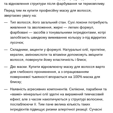
та відновлення структури після фарбування чи термовпливу.
Перед тим як купити професійну маску для волосся,
звертаємо увагу на:
Тип волосся, його загальний стан. Сухі локони потребують
живлення та зволоження, жирні — легких формул,
фарбовані — засобів з тонувальними інгредієнтами, котрі
запобігають швидкому вимиванню кольору з-під відкритих
лусочок;
Складники, акценти у формулі. Натуральні олії, протеїни,
кератин, амінокислоти та вітаміни допоможуть зміцнити
волосся, повернути йому еластичність і блиск;
Дію маски. Купити відновлюючу маску для волосся варто
для глибокого проникнення, а з опрацюванням
поверхневої тьмяності впорається на 100% маска для
блиску;
Наявність агресивних компонентів. Силікони, парабени та
«важкі» мінеральні олії здатні на виражений тимчасовий
ефект, але з часом накопичуються у структурі волосини,
послаблюючи її. Тим паче велика кількість таких
інгредієнтів підвищує ризики алергічної реакції. Сучасні