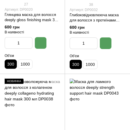
27
38
Артикул: DP0020
Артикул: DP0032
Глянцева маска для волосся
Глибоковідновлююча маска
deeply gloss finishing mask 300
для волосся з протеїнами
мл
deeply protein restoring hair
600 грн
600 грн
mask 300 мл
В наявності
В наявності
Об'єм
Об'єм
300
1000
300
1000
НОВИНКА