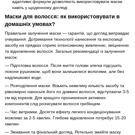
адаптивні формули дозволяють використовувати маски
навіть у щоденному догляді.
Маски для волосся: як використовувати в
домашніх умовах?
Правильне залучення маски — гарантія, що догляд виправдає
очікування. Дотримання технології нанесення та експозиції
засобу на прядках сприяє інтенсивному живленню, зміцненню
та відновленню волосся. Загальні рекомендації із залучення
масок:
— Підготовка волосся. Після миття голови злегка підсушіть
локони рушником, щоб вони залишилися вологими, але без
надлишкової води.
— Розподілення маски. Візьміть невелику кількість засобу та
рівномірно наносьте його по довжині волосся, відступаючи 3-5
см від коренів. Для кращого проникнення активних
компонентів слід розчісувати волосся гребінцем.
— Час витримки. Досягти ефекту легкого кондиціонування
можливо за 2-5 хвилин. Глибоке відновлення потребує 15-20
хвилин.
— Змивання та фінальний догляд. Ретельно змийте маску