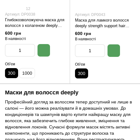
12
Артикул: DP0038
Артикул: DP0043
Глибокозволожуюча маска для
Маска для ламкого волосся
волосся з колагеном deeply
deeply strength support hair
collageno hydrating hair mask
mask
600 грн
600 грн
300 мл
В наявності
В наявності
Об'єм
Об'єм
300
1000
300
Маски для волосся deeply
Професійний догляд за волоссям тепер доступний не лише в
салоні — його можна реалізувати й в домашніх умовах. До
кондиціонерів та шампунів варто купити найкращу маску для
волосся, яка забезпечить глибоке живлення, зміцнення та
відновлення локонів. Сучасні формули масок містять активні
компоненти, що проникають до структури волоска та
працюють над його відновленням. Вони реструктуризують