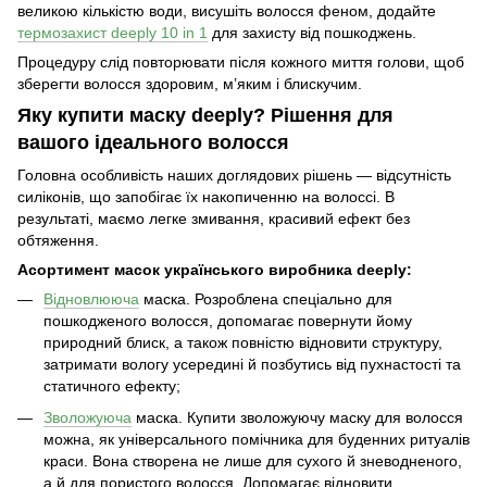
великою кількістю води, висушіть волосся феном, додайте
термозахист deeply 10 in 1
для захисту від пошкоджень.
Процедуру слід повторювати після кожного миття голови, щоб
зберегти волосся здоровим, м’яким і блискучим.
Яку купити маску deeply? Рішення для
вашого ідеального волосся
Головна особливість наших доглядових рішень — відсутність
силіконів, що запобігає їх накопиченню на волоссі. В
результаті, маємо легке змивання, красивий ефект без
обтяження.
Асортимент масок українського виробника deeply:
Відновлююча
маска. Розроблена спеціально для
пошкодженого волосся, допомагає повернути йому
природний блиск, а також повністю відновити структуру,
затримати вологу усередині й позбутись від пухнастості та
статичного ефекту;
Зволожуюча
маска.
Купити зволожуючу маску для волосся
можна, як універсального помічника для буденних ритуалів
краси. Вона створена не лише для сухого й зневодненого,
а й для пористого волосся. Допомагає відновити