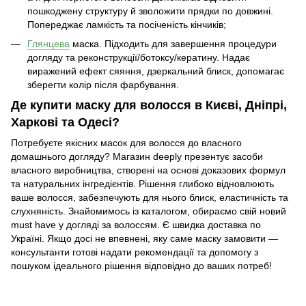
пошкоджену структуру й зволожити прядки по довжині.
Попереджає ламкість та посіченість кінчиків;
Глянцева
маска. Підходить для завершення процедури
догляду та реконструкції/ботоксу/кератину. Надає
виражений ефект сяяння, дзеркальний блиск, допомагає
зберегти колір після фарбування.
Де купити маску для волосся в Києві, Дніпрі,
Харкові та Одесі?
Потребуєте якісних масок для волосся до власного
домашнього догляду? Магазин deeply
презентує засоби
власного виробництва, створені на основі доказових формул
та натуральних інгредієнтів. Рішення глибоко відновлюють
ваше волосся, забезпечують для нього блиск, еластичність та
слухняність. Знайомимось із каталогом, обираємо свій новий
must have у догляді за волоссям. Є швидка доставка по
Україні. Якщо досі не впевнені, яку саме маску замовити —
консультанти готові надати рекомендації та допомогу з
пошуком ідеального рішення відповідно до ваших потреб!