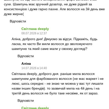
сухе. Шампунь має зручний дозатор, не дуже рідкий за
консистенцією і дуже гарно пахне. Але волосся на 3й день вже
дуже жирне(
Відповісти
Світлана deeply
08.07.2026 в 12:37
Аліна, доброго дня! Дякуємо за відгук. Підкажіть, будь
ласка, як часто Ви мили волосся до зволожуючого
шампуню та який саме мали у своєму догляді?
Відповісти
Аліна
14.07.2026 в 14:40
Світлана deeply, доброго дня. раніше мила волосся
шампунем для фарбованого волосся (не мас маркет і не
люкс, шось середнє - не знаю чи можна у вас тут лишати
назви інших брендів). то зазвичай мила на 4й день і на
третій день волосся не було таке несвіже, як от зараз.
Відповісти
Світлана deeply