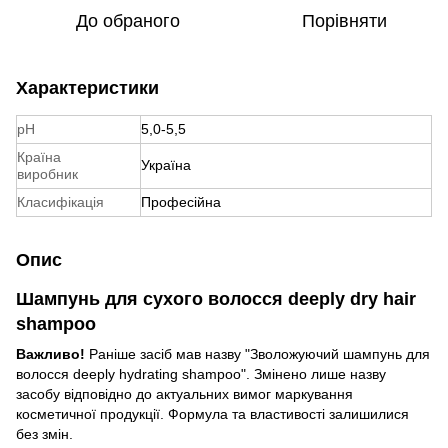
До обраного
Порівняти
Характеристики
pH
5,0-5,5
Країна
Україна
виробник
Класифікація
Професійна
Опис
Шампунь для сухого волосся deeply dry hair
shampoo
Важливо!
Раніше засіб мав назву "Зволожуючий шампунь для
волосся deeply hydrating shampoo
". Змінено лише назву
засобу відповідно до актуальних вимог маркування
косметичної продукції. Формула та властивості залишилися
без змін.