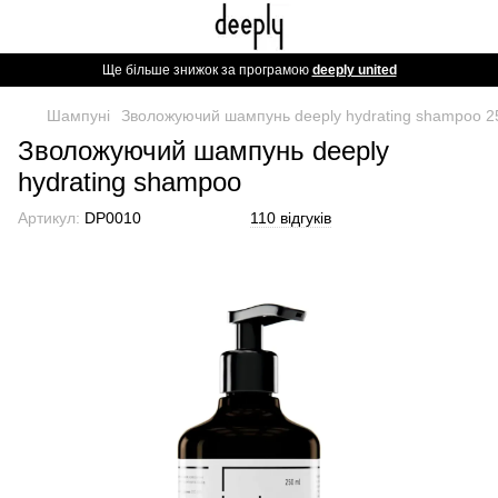
Ще більше знижок за програмою
deeply united
Шампуні
Зволожуючий шампунь deeply hydrating shampoo 2
Зволожуючий шампунь deeply
hydrating shampoo
Артикул:
DP0010
110 відгуків