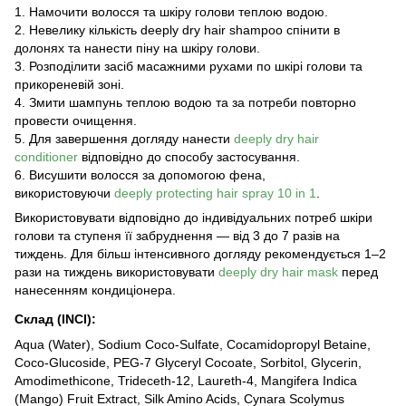
1. Намочити волосся та шкіру голови теплою водою.
2. Невелику кількість deeply dry hair shampoo спінити в
долонях та нанести піну на шкіру голови.
3. Розподілити засіб масажними рухами по шкірі голови та
прикореневій зоні.
4. Змити шампунь теплою водою та за потреби повторно
провести очищення.
5. Для завершення догляду нанести
deeply dry hair
conditioner
відповідно до способу застосування.
6. Висушити волосся за допомогою фена,
використовуючи
deeply protecting hair spray 10 in 1
.
Використовувати відповідно до індивідуальних потреб шкіри
голови та ступеня її забруднення — від 3 до 7 разів на
тиждень. Для більш інтенсивного догляду рекомендується 1–2
рази на тиждень використовувати
deeply dry hair mask
перед
нанесенням кондиціонера.
Склад (INCI):
Aqua (Water), Sodium Coco-Sulfate, Cocamidopropyl Betaine,
Coco-Glucoside, PEG-7 Glyceryl Cocoate, Sorbitol, Glycerin,
Amodimethicone, Trideceth-12, Laureth-4, Mangifera Indica
(Mango) Fruit Extract, Silk Amino Acids, Cynara Scolymus