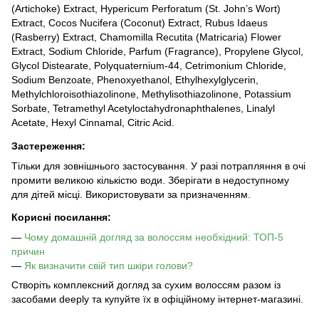
(Artichoke) Extract, Hypericum Perforatum (St. John’s Wort)
Extract, Cocos Nucifera (Coconut) Extract, Rubus Idaeus
(Rasberry) Extract, Chamomilla Recutita (Matricaria) Flower
Extract, Sodium Chloride, Parfum (Fragrance), Propylene Glycol,
Glycol Distearate, Polyquaternium-44, Cetrimonium Chloride,
Sodium Benzoate, Phenoxyethanol, Ethylhexylglycerin,
Methylchloroisothiazolinone, Methylisothiazolinone, Potassium
Sorbate, Tetramethyl Acetyloctahydronaphthalenes, Linalyl
Acetate, Hexyl Cinnamal, Citric Acid.
Застереження:
Тільки для зовнішнього застосування. У разі потрапляння в очі
промити великою кількістю води. Зберігати в недоступному
для дітей місці. Використовувати за призначенням.
Корисні посилання:
—
Чому домашній догляд за волоссям необхідний: ТОП-5
причин
—
Як визначити свій тип шкіри голови?
Створіть комплексний догляд за сухим волоссям разом із
засобами deeply та купуйте їх в офіційному інтернет-магазині.​​​​​​​