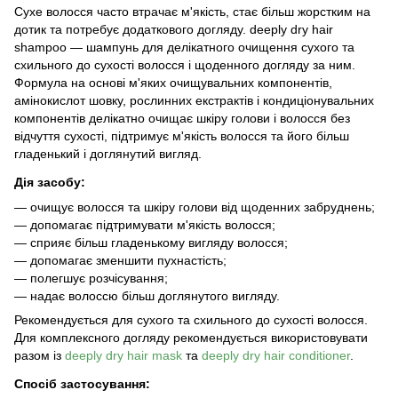
Сухе волосся часто втрачає м'якість, стає більш жорстким на
дотик та потребує додаткового догляду. deeply dry hair
shampoo — шампунь для делікатного очищення сухого та
схильного до сухості волосся і щоденного догляду за ним.
Формула на основі м'яких очищувальних компонентів,
амінокислот шовку, рослинних екстрактів і кондиціонувальних
компонентів делікатно очищає шкіру голови і волосся без
відчуття сухості, підтримує м'якість волосся та його більш
гладенький і доглянутий вигляд.
Дія засобу:
—
очищує волосся та шкіру голови від щоденних забруднень;
—
допомагає підтримувати м'якість волосся;
—
сприяє більш гладенькому вигляду волосся;
—
допомагає зменшити пухнастість;
—
полегшує розчісування;
—
надає волоссю більш доглянутого вигляду.
Рекомендується для сухого та схильного до сухості волосся.
Для комплексного догляду рекомендується використовувати
разом із
deeply dry hair mask
та
deeply dry hair conditioner
.
Спосіб застосування: