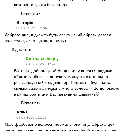
використовувати його щодня.
Відповісти
Вікторія
09.07.2026 в 19:56
Доброго дня, підкажіть будь ласка , який обрати догляд ,
волосся сухе та пухнасте, дякую
Відповісти
Світлана deeply
23.07.2026 в 15:48
Вікторія, доброго дня! На довжину волосся радимо
обрати глибокозволожуючу маску з колагеном та
розгладжуючий кондиціонер. Підкажіть, будь ласка,
скільки разів на тиждень миєте волосся? Це допоможе
нам підібрати для Вас ідеальний шампунь🤍
Відповісти
Аліна
08.07.2026 в 11:03
Маю фарбоване волосся нормального типу. Обрала цей
шампунь, бо від частого використання фарб волосся стає