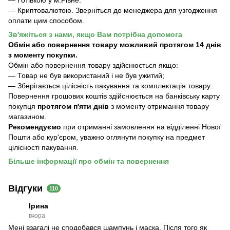
— Готівкою у м.Рівне.
— Криптовалютою. Зверніться до менеджера для узгодження
оплати цим способом.
Зв'яжіться з нами, якщо Вам потрібна допомога
Обмін або повернення товару можливий протягом 14 днів
з моменту покупки.
Обмiн або повернення товару здійснюється якщо:
— Товар не був використаний і не був ужитий;
— Зберiгається цілісність пакування та комплектація товару.
Повернення грошових коштів здійснюється на банківську карту
покупця
протягом п'яти днів
з моменту отримання товару
магазином.
Рекомендуємо
при отриманні замовлення на відділенні Нової
Пошти або кур'єром, уважно оглянути покупку на предмет
цілісності пакування.
Більше інформації про обмін та повернення
Відгуки
110
Ірина
вчора
Мені взагалі не сподобався шампунь і маска. Після того як