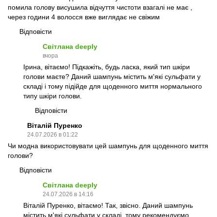
помила голову висушила відчуття чистоти взагалі не має ,
через години 4 волосся вже виглядає не свіжим
Відповісти
Світлана deeply
вчора
Ірина, вітаємо! Підкажіть, будь ласка, який тип шкіри
голови маєте? Даний шампунь містить м'які сульфати у
складі і тому підійде для щоденного миття нормального
типу шкіри голови.
Відповісти
Віталій Пуренко
24.07.2026 в 01:22
Чи модна використовувати цей шампунь для щоденного миття
голови?
Відповісти
Світлана deeply
24.07.2026 в 14:16
Віталій Пуренко, вітаємо! Так, звісно. Даний шампунь
містить м'які сульфати у складі, тому рекомендуємо