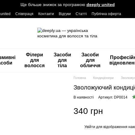
Ще більше знижок за програмою
deeply united
 united
Співпраця
Контакти
Відгуки
Статті
Публічна оферта
Філери
Засоби
Засоби
змивні
Професій
для
для
для
асоби
відновлен
волосся
тіла
обличчя
Головна
Кондиціонери
Зволожую
Зволожуючий кондиціон
В наявності
Артикул: DP0014
340 грн
Увійти
для відображення нак
%