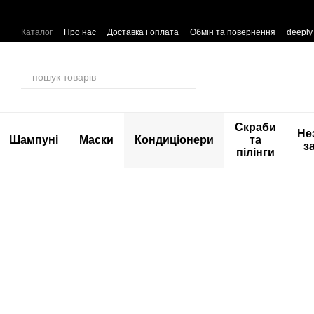
Перейти до основного контенту
Каталог
Про нас
Доставка і оплата
Обмін та повернення
deeply
Скраби
Не
Шампуні
Маски
Кондиціонери
та
з
пілінги