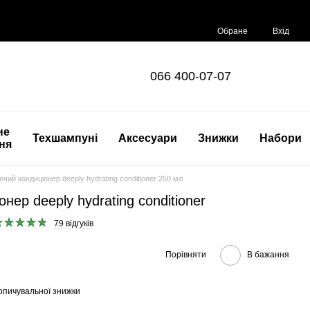
Обране
Вхід
066 400-07-07
не
Техшампуні
Аксесуари
Знижки
Набори
ня
чий кондиціонер deeply hydrating conditioner 250 мл
ер deeply hydrating conditioner
79 відгуків
Порівняти
В бажання
опичувальної знижки