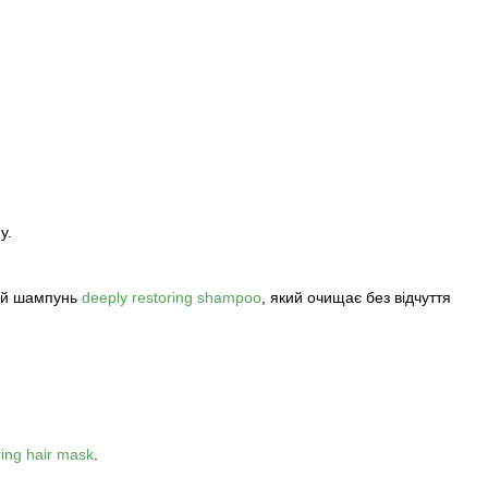
у.
чий шампунь
deeply restoring shampoo
, який очищає без відчуття
ring hair mask
.