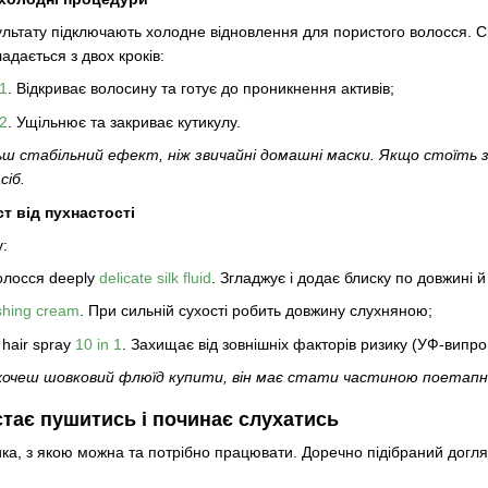
льтату підключають холодне відновлення для пористого волосся. С
адається з двох кроків:
 1
. Відкриває волосину та готує до проникнення активів;
 2
. Ущільнює та закриває кутикулу.
льш стабільний ефект, ніж звичайні домашні маски. Якщо стоїть
сіб.
т від пухнастості
у:
олосся deeply
delicate silk fluid
. Згладжує і додає блиску по довжині й
nishing cream
. При сильній сухості робить довжину слухняною;
 hair spray
10 in 1
. Захищає від зовнішніх факторів ризику (УФ-випро
 хочеш шовковий флюїд купити, він має стати частиною поетапно
тає пушитись і починає слухатись
ка, з якою можна та потрібно працювати. Доречно підібраний догляд