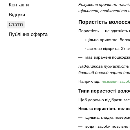
Контакти
Розуміння причинно-наслі
щільності, гладкості та 
Відгуки
Пористість волосс
Статті
Пористість — це здатність 
Публічна оферта
щільно прилягає. Волос
частково відкрита. З’яв
має виражені пошкодже
Надлишкова пухнастість в
базовий догляд варто до
Наприклад,
незмивні засоб
Типи пористості волос
Щоб доречно підібрати зас
Низька пористість волос
щільна, гладка поверхн
вода і засоби повільно