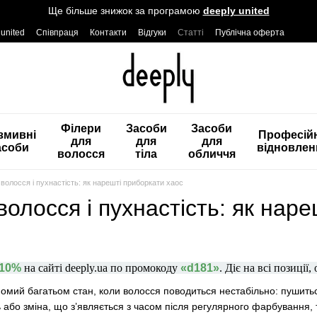
Ще більше знижок за програмою
deeply united
 united
Співпраця
Контакти
Відгуки
Статті
Публічна оферта
Філери
Засоби
Засоби
змивні
Професій
для
для
для
асоби
відновлен
волосся
тіла
обличчя
 волосся і пухнастість: як нарешті приборкати хаос
волосся і пухнастість: як нар
-10%
на сайті deeply.ua по промокоду
«d181»
. Діє на всі позиції,
омий багатьом стан, коли волосся поводиться нестабільно: пушитьс
ь або зміна, що з’являється з часом після регулярного фарбування,