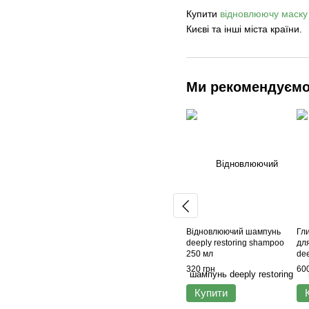
Купити
відновлюючу маску 
Києві та інші міста країни.
Ми рекомендуєм
Відновлюючий шампунь
Гл
deeply restoring shampoo
дл
250 мл
dee
ma
320 грн
600
Купити