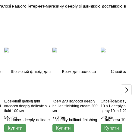
алозі нашого інтернет-магазину deeply зі швидкою доставкою в
Шовковий флюїд для
Крем для волосся deeply
Спрей-захист для в
l
волосся deeply delicate silk
brilliant finishing cream 200
10 в 1 deeply protect
fluid 100 мл
мл
spray 10 in 1 200 мл
540 грн
780 грн
540 грн
Купити
Купити
Купити