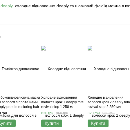
deeply
, холодне відновлення deeply та шовковий флюїд можна в кат
о
ибоковідновлююча маска
Холодне відновлення
Холодне відновлення
я волосся з протеїнами
волосся крок 1 deeply total
волосся крок 2 deeply tota
ply protein restoring hair
revival step 1 250 мл
revival step 2 250 мл
sk 300 мл
 грн
820 грн
960 грн
820 грн
960 грн
Купити
Купити
Купити