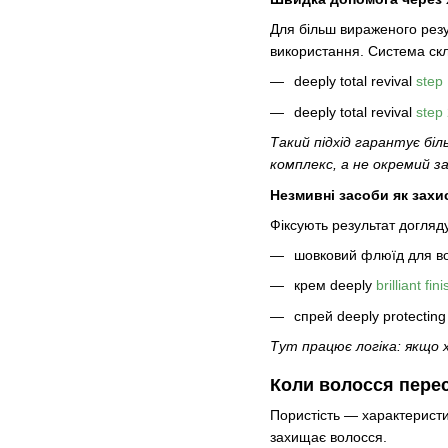
Для більш вираженого резу
використання. Система скл
deeply total revival
step
deeply total revival
step
Такий підхід гарантує бі
комплекс, а не окремий за
Незмивні засоби як захис
Фіксують результат догляд
шовковий флюїд для в
крем deeply
brilliant fi
спрей deeply protecting
Тут працює логіка: якщо
Коли волосся перес
Пористість — характеристи
захищає волосся.