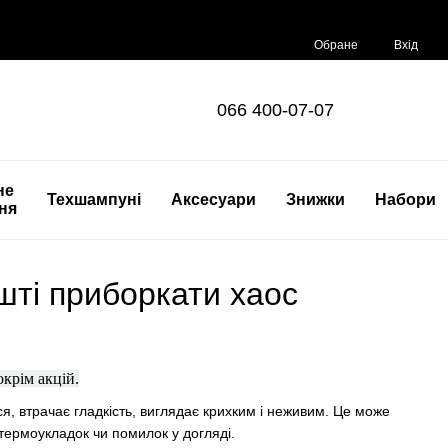
Обране
Вхід
066 400-07-07
не
Техшампуні
Аксесуари
Знижки
Набори
ня
ешті приборкати хаос
 окрім акцій.
я, втрачає гладкість, виглядає крихким і неживим. Це може
 термоукладок чи помилок у догляді.