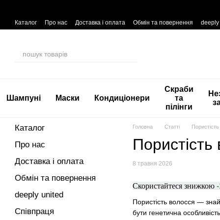
Перейти до основного контенту
Каталог
Про нас
Доставка і оплата
Обмін та повернення
deeply
Скраби
Не
Шампуні
Маски
Кондиціонери
та
з
пілінги
Каталог
Головна
Статті
Пористість
Пористість 
Про нас
Доставка і оплата
8 травня 2026
Обмін та повернення
Скористайтеся знижкою
deeply united
Пористість волосся — знай
Співпраця
бути генетична особливіст