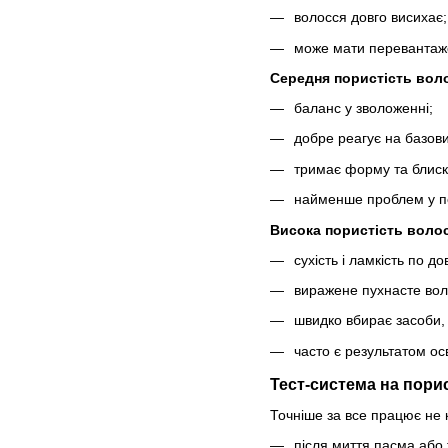
волосся довго висихає;
може мати перевантаже
Середня пористість вол
баланс у зволоженні;
добре реагує на базови
тримає форму та блиск
найменше проблем у п
Висока пористість воло
сухість і ламкість по до
виражене пухнасте вол
швидко вбирає засоби,
часто є результатом о
Тест-система на пори
Точніше за все працює не 
після миття пасма або