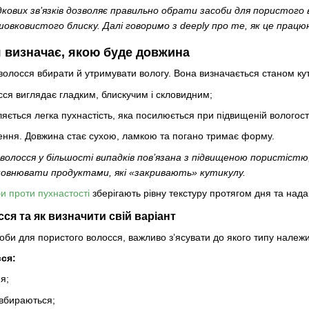
дкових зв’язків дозволяє правильно обрати засоби для пористог
шовковистого блиску. Далі говоримо з deeply про те, як це працю
я визначає, якою буде довжина
волосся вбирати й утримувати вологу. Вона визначається станом кут
ся виглядає гладким, блискучим і скловидним;
ляється легка пухнастість, яка посилюється при підвищеній вологост
ння. Довжина стає сухою, ламкою та погано тримає форму.
олосся у більшості випадків пов’язана з підвищеною пористістю,
повнювати продуктами, які «закривають» кутикулу.
и проти пухнастості
зберігають рівну текстуру протягом дня та над
ся та як визначити свій варіант
оби для пористого волосся, важливо з’ясувати до якого типу належи
ся:
я;
 вбираються;