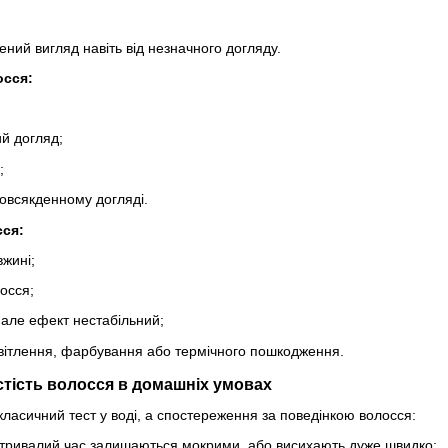
ний вигляд навіть від незначного догляду.
осся:
й догляд;
;
овсякденному догляді.
сся:
вжині;
осся;
 але ефект нестабільний;
світлення, фарбування або термічного пошкодження.
стість волосся в домашніх умовах
класичний тест у воді, а спостереження за поведінкою волосся:
 тривалий час залишаються мокрими, або висихають дуже швидко;