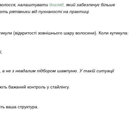
о волосся, налаштувати
догляд
,
який забезпечує більше
ють рятівники від пухнаності на практиці.
икули (відкритості зовнішнього шару волосини). Коли кутикула:
і;
 а не з невдалим підбором шампуню. У такій ситуації
ають бажаний контроль у стайлінгу.
ть ваша структура.