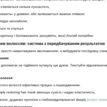
 з’являється сильна пухнастість;
никають» у довжині, або залишаються важкою плівкою;
глядає неохайною;
ься та січуться.
картину і допомагають зрозуміти, який догляд потрібен.
тим волоссям: система з передбачуваним результатом
 просто навантажувати зволоженням, а вибудувати послідовну схем
вання
я допомагає не підіймати кутикулу ще дужче. Текстуйте відновлюю
волосся
стого волосся ефективно працює з пошкодженням;
ly restoring hair mask зменшує сухість і надає еластичність;
ення, додаємо протеїни з глибоковідновлюючої deeply
protein resto
холодні процедури