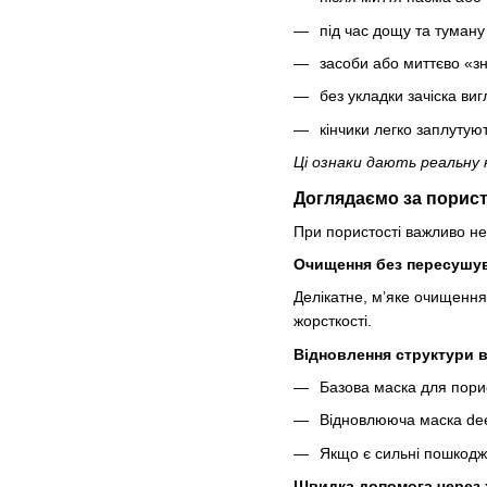
під час дощу та туману
засоби або миттєво «з
без укладки зачіска ви
кінчики легко заплутуют
Ці ознаки дають реальну 
Доглядаємо за порис
При пористості важливо не
Очищення без пересушу
Делікатне, м’яке очищенн
жорсткості.
Відновлення структури 
Базова маска для пори
Відновлююча маска deep
Якщо є сильні пошкодж
Швидка допомога через 