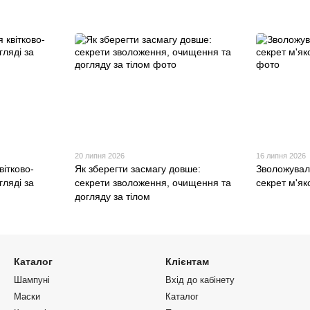
20 липня 2026
16 липня 2026
вітково-
Як зберегти засмагу довше:
Зволожувал
гляді за
секрети зволоження, очищення та
секрет м'як
догляду за тілом
Каталог
Клієнтам
Шампуні
Вхід до кабінету
Маски
Каталог