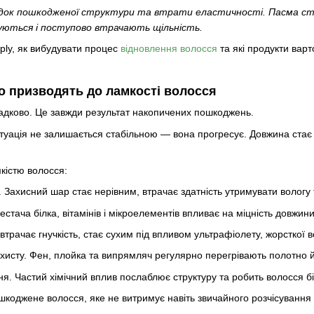
ідок пошкодженої структури та втрати еластичності. Пасма с
уються і поступово втрачають щільність.
ply, як вибудувати процес
відновлення волосся
та які продукти вар
о призводять до ламкості волосся
адково. Це завжди результат накопичених пошкоджень.
туація не залишається стабільною — вона прогресує. Довжина стає
мкістю волосся:
Захисний шар стає нерівним, втрачає здатність утримувати вологу 
естача білка, вітамінів і мікроелементів впливає на міцність довжини
трачає гнучкість, стає сухим під впливом ультрафіолету, жорсткої во
ахисту. Фен, плойка та випрямляч регулярно перегрівають полотно 
я. Частий хімічний вплив послаблює структуру та робить волосся б
шкоджене волосся, яке не витримує навіть звичайного розчісування 