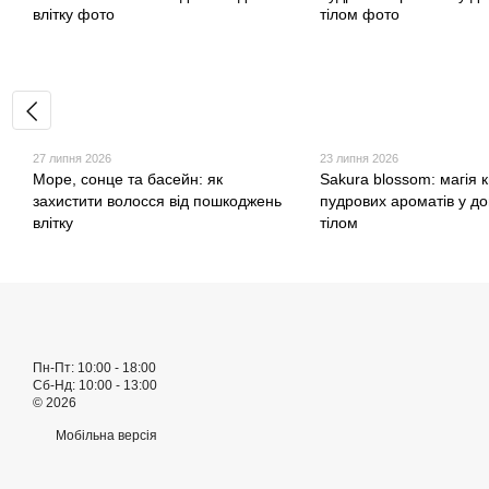
27 липня 2026
23 липня 2026
Море, сонце та басейн: як
Sakura blossom: магія к
захистити волосся від пошкоджень
пудрових ароматів у до
влітку
тілом
Пн-Пт: 10:00 - 18:00
Сб-Нд: 10:00 - 13:00
© 2026
Мобільна версія