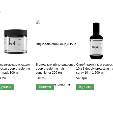
о
дновлююча маска для
Відновлюючий кондиціонер
Спрей-захист для волосс
осся deeply restoring
deeply restoring hair
10 в 1 deeply protecting ha
r mask 300 мл
conditioner 250 мл
spray 10 in 1 200 мл
 грн
340 грн
540 грн
Купити
Купити
Купити