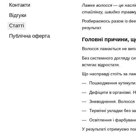
Контакти
Ламке волосся — це насл
стайлінгу, швидко травм
Відгуки
Розбираємось разом із dee
Статті
результат.
Публічна оферта
Головні причини, щ
Волосся ламається не вип
Без системного догляду си
встигає відростати.
Що насправді стоїть за ла
Пошкодження кутикули. 
Дефіцити в організмі. Н
Зневоднення. Волосся в
Термічні укладки без з
Освітлення і фарбуванн
У результаті отримуємо по