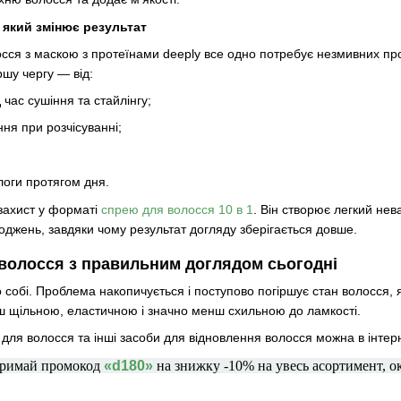
, який змінює результат
ся з маскою з протеїнами deeply все одно потребує незмивних про
ршу чергу — від:
 час сушіння та стайлінгу;
ня при розчісуванні;
логи протягом дня.
захист у форматі
спрею для волосся 10 в 1
. Він створює легкий не
коджень, завдяки чому результат догляду зберігається довше.
 волосся з правильним доглядом сьогодні
 собі. Проблема накопичується і поступово погіршує стан волосся, 
льш щільною, еластичною і значно менш схильною до ламкості.
для волосся та інші засоби для відновлення волосся можна в інтерне
 тримай промокод
«d180»
на знижку -10% на увесь асортимент, ок