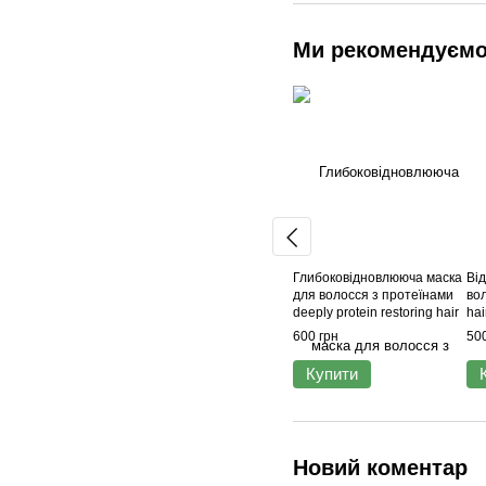
Ми рекомендуєм
Глибоковідновлююча маска
Ві
для волосся з протеїнами
вол
deeply protein restoring hair
hai
mask 300 мл
600 грн
500
Купити
Новий коментар