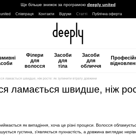
Ще більше знижок за програмою
deeply united
 united
Співпраця
Контакти
Відгуки
Статті
Публічна оферта
Філери
Засоби
Засоби
змивні
Професій
для
для
для
асоби
відновлен
волосся
тіла
обличчя
ся ламається швидше, ніж росте: як зупинити втрату довжини
я ламається швидше, ніж рост
иймається як випадіння, хоча це різні процеси. Волосся обламуєтьс
ншується густина, з’являється пухнастість, а довжина виглядає нері