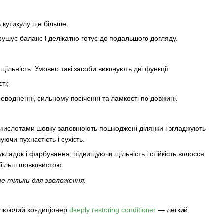
ь кутикулу ще більше.
рушує баланс і делікатно готує до подальшого догляду.
льність. Умовно такі засоби виконують дві функції:
ті;
еводненні, сильному посіченні та ламкості по довжині.
нокислотами шовку заповнюють пошкоджені ділянки і згладжують
ючи пухнастість і сухість.
укладок і фарбування, підвищуючи щільність і стійкість волосся
більш шовковистою.
е тільки для зволоження.
овлюючий кондиціонер
deeply restoring conditioner
— легкий