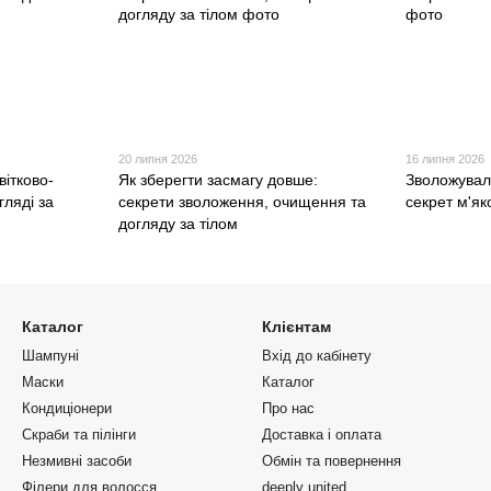
20 липня 2026
16 липня 2026
вітково-
Як зберегти засмагу довше:
Зволожувал
гляді за
секрети зволоження, очищення та
секрет м'як
догляду за тілом
Каталог
Клієнтам
Шампуні
Вхід до кабінету
Маски
Каталог
Кондиціонери
Про нас
Скраби та пілінги
Доставка і оплата
Незмивні засоби
Обмін та повернення
Філери для волосся
deeply united