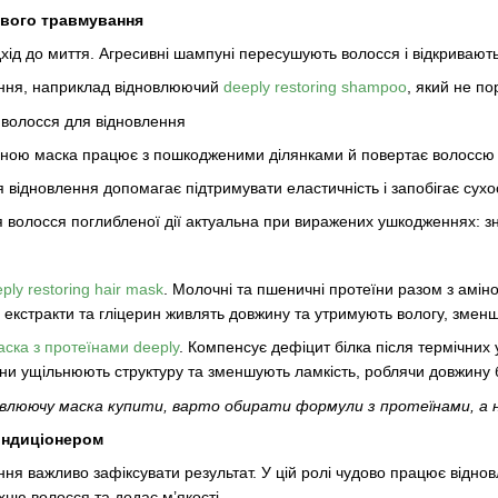
ового травмування
хід до миття. Агресивні шампуні пересушують волосся і відкривают
ння, наприклад відновлюючий
deeply restoring shampoo
, який не по
 волосся для відновлення
ною маска працює з пошкодженими ділянками й повертає волоссю щі
 відновлення допомагає підтримувати еластичність і запобігає сухос
 волосся поглибленої дії актуальна при виражених ушкодженнях: зн
ply restoring hair mask
. Молочні та пшеничні протеїни разом з амі
і екстракти та гліцерин живлять довжину та утримують вологу, зменшу
аска з протеїнами deeply
. Компенсує дефіцит білка після термічних 
ни ущільнюють структуру та зменшують ламкість, роблячи довжину 
влюючу маска купити, варто обирати формули з протеїнами, а н
кондиціонером
ння важливо зафіксувати результат. У цій ролі чудово працює відн
хню волосся та додає м’якості.