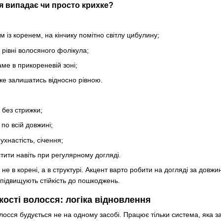
я випадає чи просто крихке?
 із коренем, на кінчику помітно світлу цибулину;
 рівні волосяного фолікула;
ме в прикореневій зоні;
е залишатись відносно рівною.
 без стрижки;
по всій довжині;
ухнастість, січення;
тити навіть при регулярному догляді.
не в корені, а в структурі. Акцент варто робити на догляді за дов
 підвищують стійкість до пошкоджень.
кості волосся: логіка відновлення
осся будується не на одному засобі. Працює тільки система, яка зак