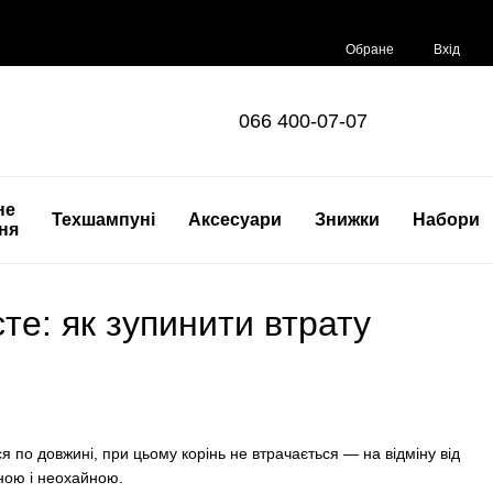
Обране
Вхід
066 400-07-07
не
Техшампуні
Аксесуари
Знижки
Набори
ня
е: як зупинити втрату
я по довжині, при цьому корінь не втрачається — на відміну від
вною і неохайною.