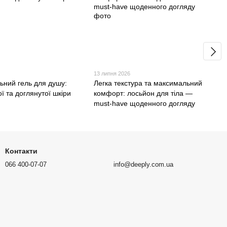
13 липня 2026
ьний гель для душу:
Легка текстура та максимальний
ої та доглянутої шкіри
комфорт: лосьйон для тіла —
must-have щоденного догляду
Контакти
066 400-07-07
info@deeply.com.ua