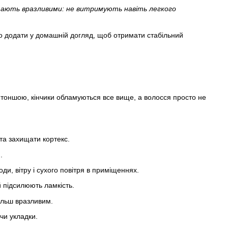
тають вразливими: не витримують навіть легкого
то додати у домашній догляд, щоб отримати стабільний
 тоншою, кінчики обламуються все вище, а волосся просто не
та захищати кортекс.
.
ди, вітру і сухого повітря в приміщеннях.
й підсилюють ламкість.
ільш вразливим.
чи укладки.