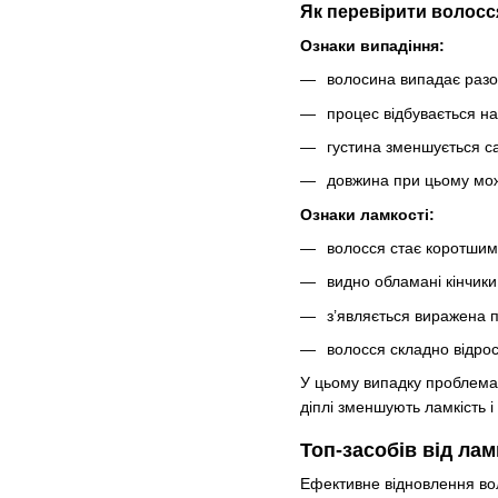
Як перевірити волосс
Ознаки випадіння:
волосина випадає разом
процес відбувається на
густина зменшується са
довжина при цьому мож
Ознаки ламкості:
волосся стає коротшим
видно обламані кінчики 
з’являється виражена п
волосся складно відрос
У цьому випадку проблема 
діплі зменшують ламкість і
Топ-засобів від лам
Ефективне відновлення вол