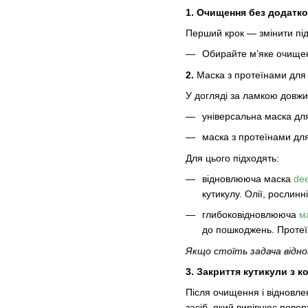
1. Очищення без додатк
Перший крок — змінити під
Обирайте м’яке очище
2.
Маска з протеїнами для
У догляді за ламкою довжи
універсальна маска для
маска з протеїнами для
Для цього підходять:
відновлююча маска
dee
кутикулу. Олії, рослинн
глибоковідновлююча
м
до пошкоджень. Протеї
Якщо стоїть задача відно
3. Закриття кутикули з 
Після очищення і відновле
засіб, який вирівнює повер