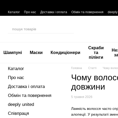
Перейти до основного контенту
Каталог
Про нас
Доставка і оплата
Обмін та повернення
deeply
Скраби
Не
Шампуні
Маски
Кондиціонери
та
з
пілінги
Каталог
Головна
Статті
Чому волос
Чому волосс
Про нас
довжини
Доставка і оплата
Обмін та повернення
5 травня 2026
deeply united
Ламкість волосся часто спр
Співпраця
алопеції. У результаті зме