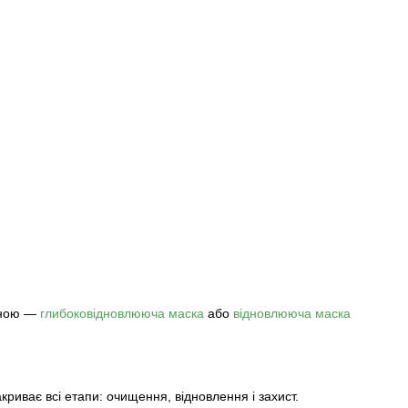
жиною —
глибоковідновлююча маска
або
відновлююча маска
риває всі етапи: очищення, відновлення і захист.