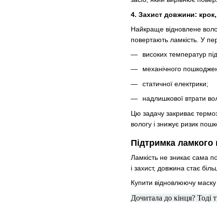
4. Захист довжини: крок
Найкраще відновлене волос
повертають ламкість. У пе
високих температур під
механічного пошкоджен
статичної електрики;
надлишкової втрати во
Цю задачу закриває термо
вологу і знижує ризик пош
Підтримка ламкого
Ламкість не зникає сама по
і захист, довжина стає бі
Купити відновлюючу маску 
Дочитала до кінця? Тоді