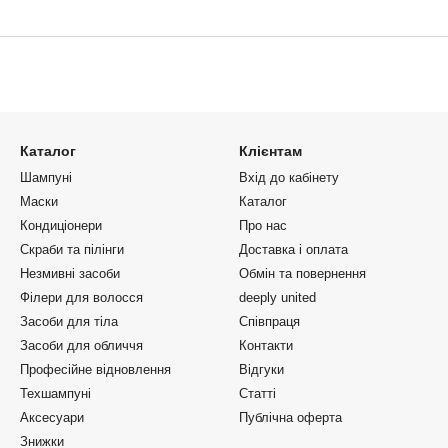
Каталог
Клієнтам
Шампуні
Вхід до кабінету
Маски
Каталог
Кондиціонери
Про нас
Скраби та пілінги
Доставка і оплата
Незмивні засоби
Обмін та повернення
Філери для волосся
deeply united
Засоби для тіла
Співпраця
Засоби для обличчя
Контакти
Професійне відновлення
Відгуки
Техшампуні
Статті
Аксесуари
Публічна оферта
Знижки