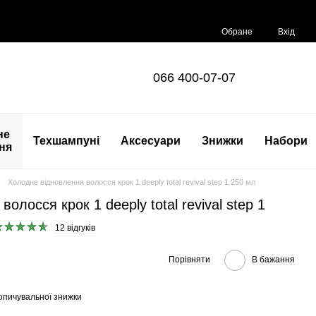
Обране
Вхід
066 400-07-07
не
Техшампуні
Аксесуари
Знижки
Набори
ня
Холодне відновлення волосся крок 1 deeply total revival step 1 250 мл
олосся крок 1 deeply total revival step 1
12 відгуків
Порівняти
В бажання
опичувальної знижки