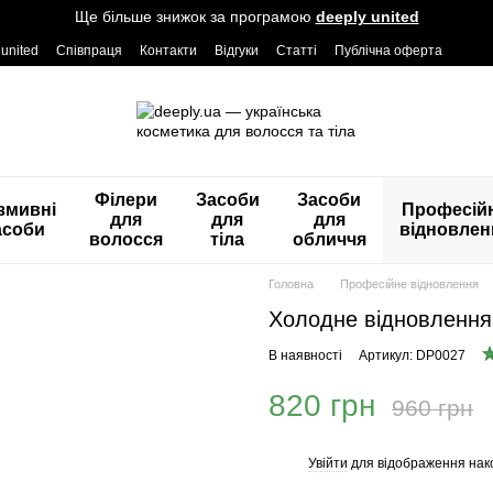
Ще більше знижок за програмою
deeply united
 united
Співпраця
Контакти
Відгуки
Статті
Публічна оферта
Філери
Засоби
Засоби
змивні
Професій
для
для
для
асоби
відновлен
волосся
тіла
обличчя
Головна
Професійне відновлення
Холодне відновлення в
В наявності
Артикул: DP0027
820 грн
960 грн
Увійти
для відображення нак
%