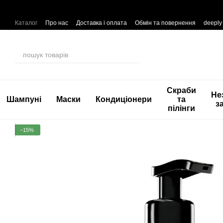
Перейти до основного контенту
Каталог
Про нас
Доставка і оплата
Обмін та повернення
deeply
Скраби
Не
Шампуні
Маски
Кондиціонери
та
з
пілінги
−15%