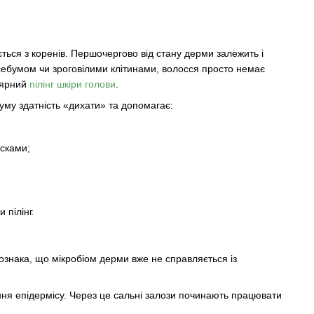
ься з коренів. Першочергово від стану дерми залежить і
, себумом чи зроговілими клітинами, волосся просто немає
лярний
пілінг шкіри голови
.
уму здатність «дихати» та допомагає:
сками;
 пілінг.
 ознака, що мікробіом дерми вже не справляється із
ня епідермісу. Через це сальні залози починають працювати