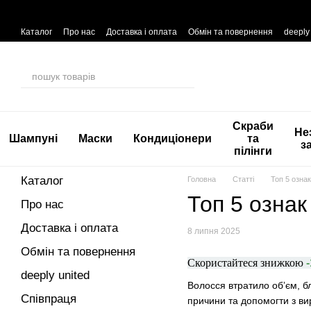
Перейти до основного контенту
Каталог
Про нас
Доставка і оплата
Обмін та повернення
deeply
Скраби
Не
Шампуні
Маски
Кондиціонери
та
з
пілінги
Каталог
Головна
Статті
Топ 5 ознак
Топ 5 ознак
Про нас
Доставка і оплата
8 липня 2025
Обмін та повернення
Скористайтеся знижкою
deeply united
Волосся втратило обʼєм, б
Співпраця
причини та допомогти з вир