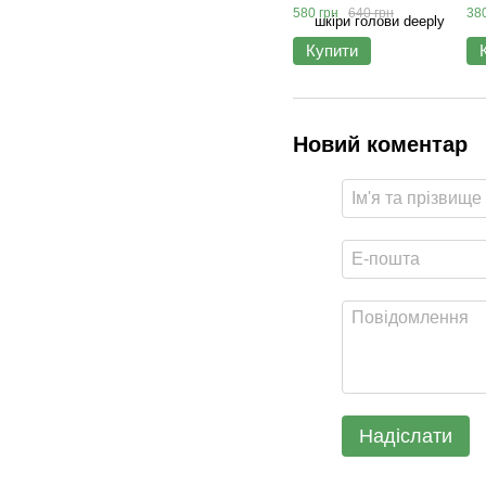
мл
580 грн
640 грн
380
Купити
Новий коментар
Надіслати