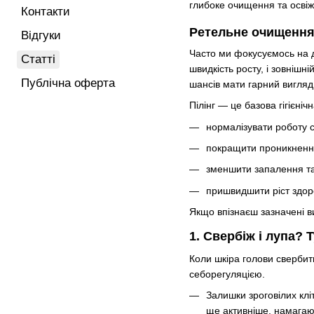
глибоке очищення та освіж
Контакти
Ретельне очищення
Відгуки
Часто ми фокусуємось на д
Статті
швидкість росту, і зовнішн
Публічна оферта
шансів мати гарний вигляд
Пілінг — це базова гігієн
нормалізувати роботу с
покращити проникнення
зменшити запалення та
пришвидшити ріст здор
Якщо впізнаєш зазначені в
1. Свербіж і лупа? 
Коли шкіра голови свербить
себорегуляцією.
Залишки зроговілих кл
ще активніше, намагаю