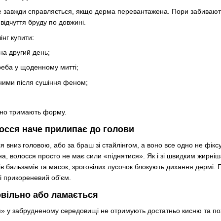
 завжди справляється, якщо дерма перевантажена. Пори забиваютьс
 відчуття бруду по довжині.
інг купити:
на другий день;
реба у щоденному митті;
ними після сушіння феном;
гано тримають форму.
олосся наче прилипає до голови
я вниз головою, або за браш зі стайлінгом, а воно все одно не фік
а, волосся просто не має сили «піднятися». Як і зі швидким жирні
в бальзамів та масок, зроговілих лусочок блокують дихання дермі. П
 і прикореневий обʼєм.
овільно або ламається
» у забрудненому середовищі не отримують достатньо кисню та пож