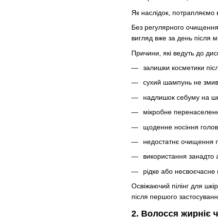
Як наслідок, потрапляємо
Без регулярного очищення 
вигляд вже за день після 
Причини, які ведуть до ди
залишки косметики післ
сухий шампунь не змив
надлишок себуму на шк
мікробне перенаселенн
щоденне носіння голов
недостатнє очищення п
використання занадто 
рідке або несвоєчасне 
Освіжаючий пілінг для шкі
після першого застосуванн
2. Волосся жирніє 