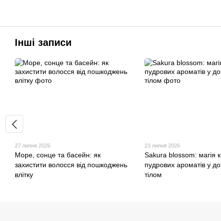
Інші записи
27 липня 2026
23 липня 2026
Море, сонце та басейн: як
Sakura blossom: магія к
захистити волосся від пошкоджень
пудрових ароматів у до
влітку
тілом