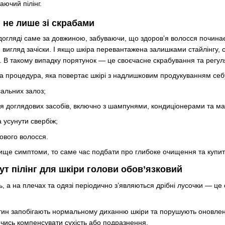
аючий пілінг.
 не лише зі скрабами
огляді саме за довжиною, забуваючи, що здоровʼя волосся починаєт
ій вигляд зачіски. І якщо шкіра перевантажена залишками стайлінгу
. В такому випадку порятунок — це своєчасне скрабування та регу
ічна процедура, яка повертає шкірі з надлишковим продукуванням себ
альних залоз;
 доглядових засобів, включно з шампунями, кондиціонерами та ма
 усунути свербіж;
ового волосся.
ище симптоми, то саме час подбати про глибоке очищення та купити
Тут пілінг для шкіри голови обов’язковий
, а на плечах та одязі періодично з’являються дрібні лусочки — це
ітин запобігають нормальному диханню шкіри та порушують оновлен
чись компенсувати сухість або подразнення.