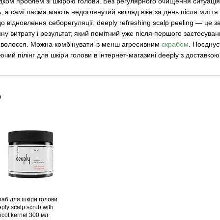
лідком проблем зі шкірою голови. Без регулярного очищення ситуаці
ь, а самі пасма мають недоглянутий вигляд вже за день після миття
о відновлення себорегуляції. deeply refreshing scalp peeling — це 
ну витрату і результат, який помітний уже після першого застосуван
у волосся. Можна комбінувати із менш агресивним
скрабом
. Поєднує
чий пілінг для шкіри голови в інтернет-магазині deeply з доставко
о
раб для шкіри голови
ply scalp scrub with
icot kernel 300 мл