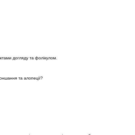
уктами догляду та фолікулом.
тоншання та алопеції?