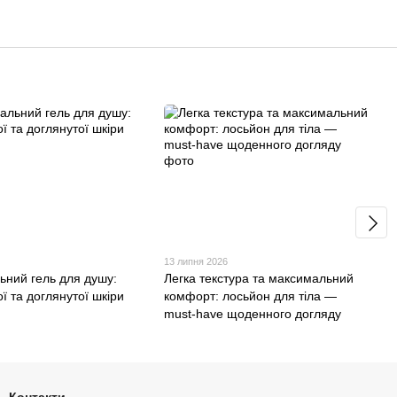
13 липня 2026
ьний гель для душу:
Легка текстура та максимальний
ої та доглянутої шкіри
комфорт: лосьйон для тіла —
must-have щоденного догляду