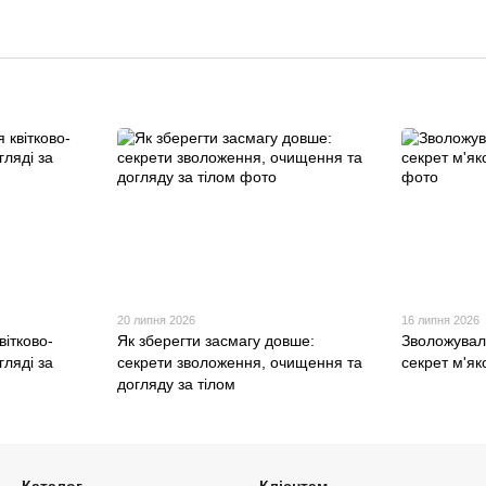
20 липня 2026
16 липня 2026
вітково-
Як зберегти засмагу довше:
Зволожувал
гляді за
секрети зволоження, очищення та
секрет м'як
догляду за тілом