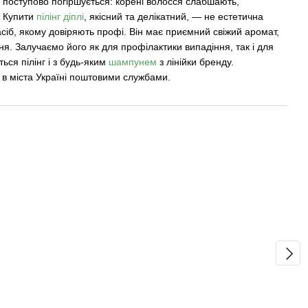
я поступово погіршується: корені волосся слабшають,
. Купити
пілінг діплі
, якісний та делікатний, — не естетична
засіб, якому довіряють профі. Він має приємний свіжий аромат,
ня. Залучаємо його як для профілактики випадіння, так і для
ться пілінг і з будь-яким
шампунем
з лінійки бренду.
ю в міста Україні поштовими службами.