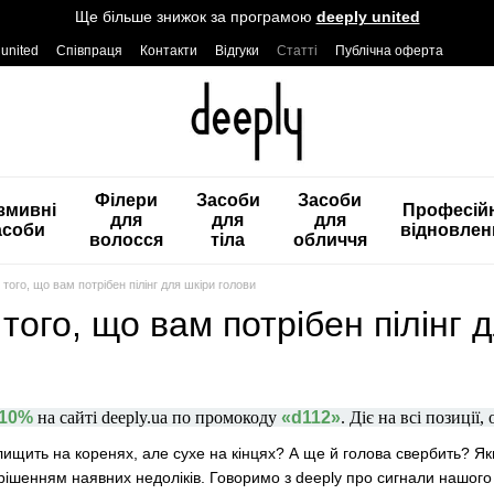
Ще більше знижок за програмою
deeply united
 united
Співпраця
Контакти
Відгуки
Статті
Публічна оферта
Філери
Засоби
Засоби
змивні
Професій
для
для
для
асоби
відновлен
волосся
тіла
обличчя
 того, що вам потрібен пілінг для шкіри голови
 того, що вам потрібен пілінг 
-10%
на сайті deeply.ua по промокоду
«d112»
. Діє на всі позиції,
лищить на коренях, але сухе на кінцях? А ще й голова свербить? 
ішенням наявних недоліків. Говоримо з deeply про сигнали нашого о