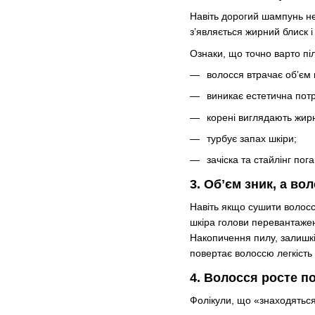
Навіть дорогий шампунь не
з’являється жирний блиск і
Ознаки, що точно варто піл
волосся втрачає обʼєм 
виникає естетична пот
корені виглядають жир
турбує запах шкіри;
зачіска та стайлінг по
3. Обʼєм зник, а в
Навіть якщо сушити волосс
шкіра голови перевантажен
Накопичення пилу, залишкі
повертає волоссю легкість
4. Волосся росте п
Фолікули, що «знаходяться