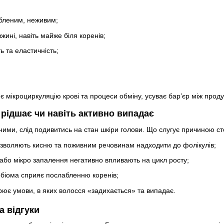
абленим, неживим;
жині, навіть майже біля коренів;
ь та еластичність;
є мікроциркуляцію крові та процеси обміну, усуває бар’єр між прод
 рідшає чи навіть активно випадає
ними, слід подивитись на стан шкіри голови. Що слугує причиною с
озволяють кисню та поживним речовинам надходити до фолікулів;
або мікро запалення негативно впливають на цикл росту;
біома сприяє послабленню коренів;
ює умови, в яких волосся «задихається» та випадає.
та відгуки