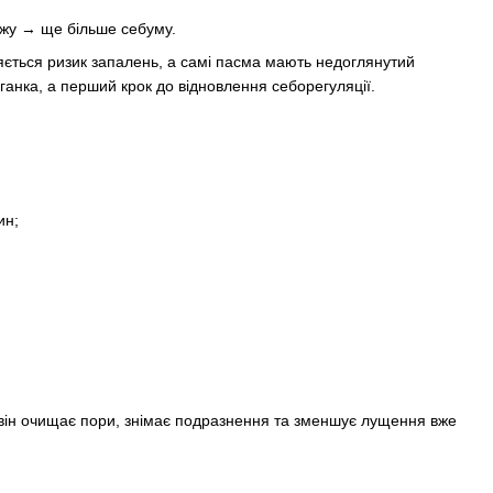
ежу → ще більше себуму.
яється ризик запалень, а самі пасма мають недоглянутий
аганка, а перший крок до відновлення себорегуляції.
ин;
 він очищає пори, знімає подразнення та зменшує лущення вже