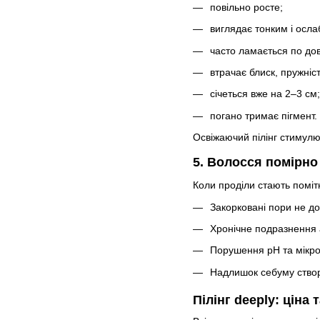
повільно росте;
виглядає тонким і осл
часто ламається по дов
втрачає блиск, пружніст
січеться вже на 2–3 см;
погано тримає пігмент.
Освіжаючий пілінг стимулю
5. Волосся помірно
Коли проділи стають поміт
Закорковані пори не д
Хронічне подразнення 
Порушення pH та мікро
Надлишок себуму створ
Пілінг deeply: ціна 