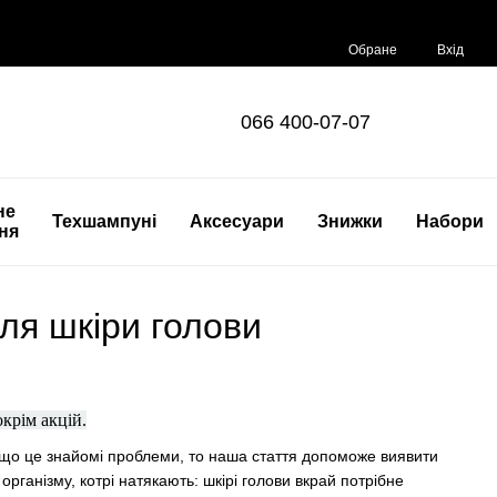
Обране
Вхід
066 400-07-07
не
Техшампуні
Аксесуари
Знижки
Набори
ня
для шкіри голови
 окрім акцій.
Якщо це знайомі проблеми, то наша стаття допоможе виявити
рганізму, котрі натякають: шкірі голови вкрай потрібне