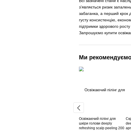
Всі зазначені стани є нас
з’являється ризик запален
забаганка, а перший крок д
густу консистенцію, економ
підтримки здорового рост
Запрошуємо купити освіжаю
Ми рекомендуєм
Освіжаючий пілінг для
Ск
шкіри голови deeply
dee
refreshing scalp peeling 200
apr