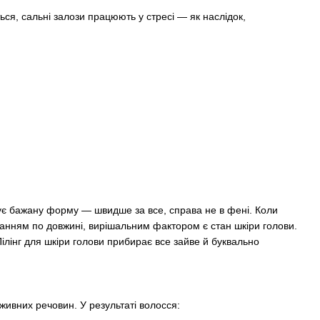
я, сальні залози працюють у стресі — як наслідок,
сує бажану форму — швидше за все, справа не в фені. Коли
шанням по довжині, вирішальним фактором є стан шкіри голови.
ілінг для шкіри голови прибирає все зайве й буквально
ивних речовин. У результаті волосся: