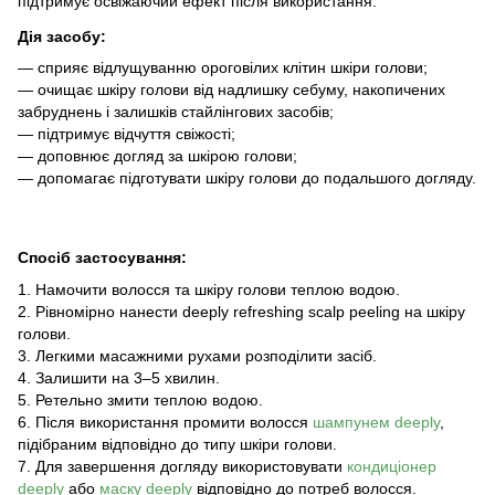
підтримує освіжаючий ефект після використання.
Дія засобу:
—
сприяє відлущуванню ороговілих клітин шкіри голови;
—
очищає шкіру голови від надлишку себуму, накопичених
забруднень і залишків стайлінгових засобів;
—
підтримує відчуття свіжості;
—
доповнює догляд за шкірою голови;
—
допомагає підготувати шкіру голови до подальшого догляду.
Спосіб застосування:
1. Намочити волосся та шкіру голови теплою водою.
2. Рівномірно нанести deeply refreshing scalp peeling на шкіру
голови.
3. Легкими масажними рухами розподілити засіб.
4. Залишити на 3–5 хвилин.
5. Ретельно змити теплою водою.
6. Після використання промити волосся
шампунем deeply
,
підібраним відповідно до типу шкіри голови.
7. Для завершення догляду використовувати
кондиціонер
deeply
або
маску deeply
відповідно до потреб волосся.