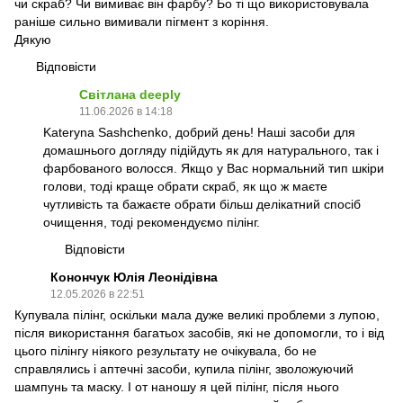
чи скраб? Чи вимиває він фарбу? Бо ті що використовувала
раніше сильно вимивали пігмент з коріння.
Дякую
Відповісти
Світлана deeply
11.06.2026 в 14:18
Kateryna Sashchenko, добрий день! Наші засоби для
домашнього догляду підійдуть як для натурального, так і
фарбованого волосся. Якщо у Вас нормальний тип шкіри
голови, тоді краще обрати скраб, як що ж маєте
чутливість та бажаєте обрати більш делікатний спосіб
очищення, тоді рекомендуємо пілінг.
Відповісти
Конончук Юлія Леонідівна
12.05.2026 в 22:51
Купувала пілінг, оскільки мала дуже великі проблеми з лупою,
після використання багатьох засобів, які не допомогли, то і від
цього пілінгу ніякого результату не очікувала, бо не
справлялись і аптечні засоби, купила пілінг, зволожуючий
шампунь та маску. І от наношу я цей пілінг, після нього