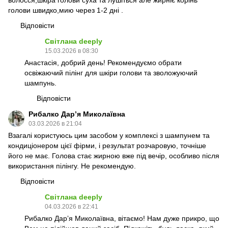
волосся,шкіра голови суха та лушіться але жирніє корінь
голови швидко,мию через 1-2 дні .
Відповісти
Світлана deeply
15.03.2026 в 08:30
Анастасія, добрий день! Рекомендуємо обрати
освіжаючий пілінг для шкіри голови та зволожуючий
шампунь.
Відповісти
Рибалко Дарʼя Миколаївна
03.03.2026 в 21:04
Взагалі користуюсь цим засобом у комплексі з шампунем та
кондиціонером цієї фірми, і результат розчаровую, точніше
його не має. Голова стає жирною вже під вечір, особливо після
використання пілінгу. Не рекомендую.
Відповісти
Світлана deeply
04.03.2026 в 22:41
Рибалко Дарʼя Миколаївна, вітаємо! Нам дуже прикро, що