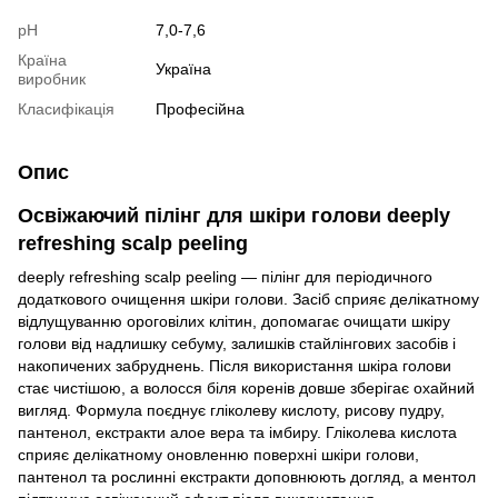
pH
7,0-7,6
Країна
Україна
виробник
Класифікація
Професійна
Опис
Освіжаючий пілінг для шкіри голови deeply
refreshing scalp peeling
deeply refreshing scalp peeling —
пілінг для періодичного
додаткового очищення шкіри голови. Засіб сприяє делікатному
відлущуванню ороговілих клітин, допомагає очищати шкіру
голови від надлишку себуму, залишків стайлінгових засобів і
накопичених забруднень
.
Після використання шкіра голови
стає чистішою, а волосся біля коренів довше зберігає охайний
вигляд. Формула поєднує гліколеву кислоту, рисову пудру,
пантенол, екстракти алое вера та імбиру. Гліколева кислота
сприяє делікатному оновленню поверхні шкіри голови,
пантенол та рослинні екстракти доповнюють догляд, а ментол