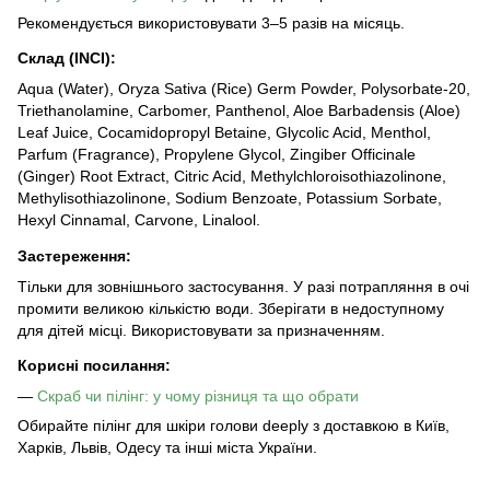
Рекомендується використовувати 3–5 разів на місяць.
Склад (INCI):
Aqua (Water), Oryza Sativa (Rice) Germ Powder, Polysorbate-20,
Triethanolamine, Carbomer, Panthenol, Aloe Barbadensis (Aloe)
Leaf Juice, Cocamidopropyl Betaine, Glycolic Acid, Menthol,
Parfum (Fragrance), Propylene Glycol, Zingiber Officinale
(Ginger) Root Extract, Citric Acid, Methylchloroisothiazolinone,
Methylisothiazolinone, Sodium Benzoate, Potassium Sorbate,
Hexyl Cinnamal, Carvone, Linalool.
Застереження:
Тільки для зовнішнього застосування. У разі потрапляння в очі
промити великою кількістю води. Зберігати в недоступному
для дітей місці. Використовувати за призначенням.
Корисні посилання:
—
Скраб чи пілінг: у чому різниця та що обрати
Обирайте пілінг для шкіри голови deeply з доставкою в Київ,
Харків, Львів, Одесу та інші міста України.