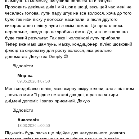
шампунь та мамочку, висушила волосся та й забула.
Проходить декілька днів і мій шок в шоці, весь цей час мені не
чесалась голова, лупи пару штук на все волосся, хоча до того
було так ніби піску у волосся насипали, а після другого
використання пілінгу лупи і зовсім немає. Це просто щось
нереальне, шкода що не зробила фото До, я ж не знала що
буде такий результат. Так вже і чоловікові лупу прибрали.
Тепер вже маю шампунь, маску, кондиціонер, пілінг, шовковий
флюїд та сироватку для росту волосся, яка реально
допомагає. Дякую за Deeply 😍
Відповісти
Мпріна
09.05.2026 в 07:50
Мені сподобався пілінг, маю жирну шкіру голови, але з пілінгом
, почала мити її рідше не кожні два дні, а раз на чотири
дні,мені допоміг, і запах приємний. Дякую
Відповісти
Анастасія
13.03.2026 в 00:50
Підкажіть будь ласка що підійде для натурального ,довгого