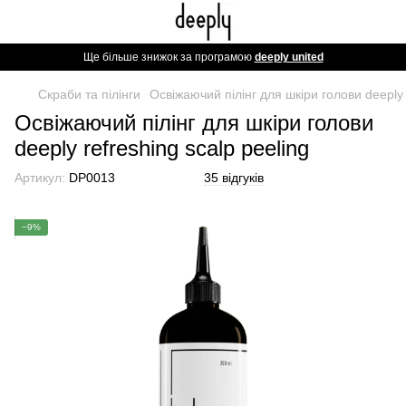
Ще більше знижок за програмою
deeply united
Скраби та пілінги
Освіжаючий пілінг для шкіри голови deeply 
Освіжаючий пілінг для шкіри голови
deeply refreshing scalp peeling
Артикул:
DP0013
35 відгуків
−9%