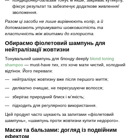
Кондиціонер-бальзам тонує м’якше, закриває кутикулу,
фіксує результат та забезпечує додаткове живлення/
зволоження.
Разом ці засоби не лише вирівнюють колір, а й
допомагають утримувати шовковистість та
еластичність між візитами до колориста.
Обираємо фіолетовий шампунь для
нейтралізації жовтизни
Тонувальний шампунь для блонду
deeply
blond toning
shampoo
— must-have тих, хто хоче мати чистий, холодний
відтінок. Його переваги:
нейтралізує жовтизну вже після першого миття;
делікатно очищає, не пересушуючи волосся;
зберігає природний блиск і м’якість;
підходить для регулярного використання.
Цей продукт часто шукають за запитами «фіолетовий
шампунь», «
шампунь проти жовтизни купити
недорого».
Маски та бальзами: догляд із подвійним
ефектом