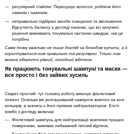
регулярний стайлінг. Пересушує волосся, роблячи його
ламким і тьмяним;
неправильно підібрані засоби очищення та зволоження.
Відсутність балансу у догляді означає, що всі залучені
рішення вимивають тонувальні частинки швидше, ніж це
потрібно.
Саме тому важливо не лише
догляд за блондом купити
, а й
користуватися ним правильно та регулярно. Тільки так
можна зберегти рівний, холодний відтінок
.
Як працюють тонувальні шампуні та маски —
все просто і без зайвих зусиль
Секрет простий: тут головну роботу виконує фіолетовий
пігмент. Оскільки він розташований навпроти жовтого на колі
кольорів, а значить є його прямим нейтралізатором. Б’юті-
комбо з догляду включає:
Фіолетовий шампунь для нейтралізації жовтизни
працює
поверхнево, вимиває небажаний теплий відтінок;