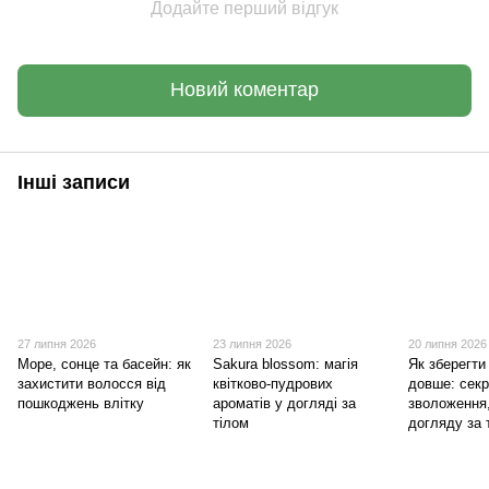
Додайте перший відгук
Новий коментар
Інші записи
27 липня 2026
23 липня 2026
20 липня 2026
Море, сонце та басейн: як
Sakura blossom: магія
Як зберегти
захистити волосся від
квітково-пудрових
довше: сек
пошкоджень влітку
ароматів у догляді за
зволоження
тілом
догляду за 