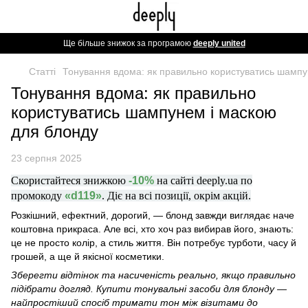
Ще більше знижок за програмою
deeply united
Статті
Тонування вдома: як правильно користуватись шампу
Тонування вдома: як правильно
користуватись шампунем і маскою
для блонду
23 серпня 2025
Скористайтеся знижкою
-10%
на сайті deeply.ua по
промокоду
«d119»
. Діє на всі позиції, окрім акцій.
Розкішний, ефектний, дорогий, — блонд завжди виглядає наче
коштовна прикраса. Але всі, хто хоч раз вибирав його, знають:
це не просто колір, а стиль життя. Він потребує турботи, часу й
грошей, а ще й якісної косметики.
Зберегти відтінок та насиченість реально, якщо правильно
підібрати догляд.
Купити тонувальні засоби для блонду
—
найпростіший спосіб тримати тон між візитами до