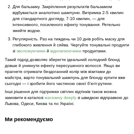
Для бальзаму. Закріплення результатів бальзамом
відбувається аналогічно шампуню. Витримка 2-5 хвилин
для стандартного догляду, 7-10 хвилин, — для
інтенсивного, посиленого ефекту тонування. Ретельно
змийте водою.
Регулярність. Раз на тиждень чи 10 днів робіть маску для
глибокого живлення й сяйва. Чергуйте тонувальні продукти
зі
зволожуючими
й
відновлюючими
продуктами.
Такий підхід дозволяє зберегти ідеальний холодний блонд
довше й уникнути ефекту пересушеного волосся. Якщо ви
прагнете отримати бездоганний колір між візитами до
майстра, варто
тонувальний шампунь для блонду купити
вже
сьогодні — і зробити його частиною своєї б’юті-рутини.
Інші рішення для підтримки світлих відтінків також можна
замовити в каталозі
магазину deeply
зі швидкою відправкою до
Львова, Одеси, Києва та по Україні.
Ми рекомендуємо