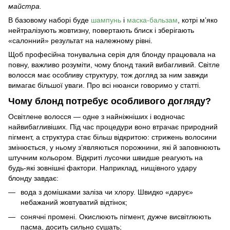
майстра.
В базовому наборі буде
шампунь
і
маска-бальзам
, котрі м’яко
нейтралізують жовтизну, повертають блиск і зберігають
«салонний» результат на належному рівні.
Щоб
професійна тонувальна серія для блонду
працювала на
повну, важливо розуміти, чому блонд такий вибагливий. Світле
волосся має особливу структуру, тож догляд за ним завжди
вимагає більшої уваги. Про всі нюанси говоримо у статті.
Чому блонд потребує особливого догляду?
Освітлене волосся — одне з найніжніших і водночас
найвибагливіших. Під час процедури воно втрачає природний
пігмент, а структура стає більш відкритою: стрижень волосини
змінюється, у ньому з’являються порожнини, які й заповнюють
штучним кольором. Відкриті лусочки швидше реагують на
будь-які зовнішні фактори. Наприклад, нищівного удару
блонду завдає:
вода з домішками заліза чи хлору. Швидко «дарує»
небажаний жовтуватий відтінок;
сонячні промені. Окислюють пігмент, дужче висвітлюють
пасма, досить сильно сушать;