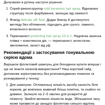
Долучаємо в рутину наступні рішення:
Спрей-реконструктор
cold keramino hair spray
. Відновлює
структуру після фарбування, захищає від ламкості.
Флюїд
delicate silk fluid
. Додає блиску й доглянутого
вигляду без обтяження, підходить для сухого, ламкого,
втомленого волосся.
Термозахист
protecting hair spray 10 in 1
. Надлегка захисна
плівка + комплексна дія, — термозахист, антистатик,
зволоження, захист від уф.
Рекомендації з застосування тонувальною
серією вдома
Вирішили
фіолетовий шампунь для блондинок купити
вперше і
ще не знаєте нюансів використання? Наш короткий гайд
допоможе зорієнтуватись без розповсюджених помилок та
розчарування у техніці:
Для шампуню. Оптимальну кількість засобу нанесіть біля
коренів, де жовтизна зазвичай більш помітна, та охайно по
довжині. Залиште на 2–5 хвилин для розкриття дії
пігменту. Змийте великою кількістю води. Збільшення часу
може призвести до занадто фіолетово-синього відтінку.