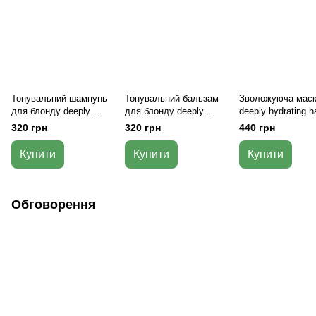
Тонувальний шампунь
Тонувальний бальзам
Зволожуюча мас
для блонду deeply
для блонду deeply
deeply hydrating ha
blond toning shampoo
blond toning hair balm
mask 300 мл
320 грн
320 грн
440 грн
Купити
Купити
Купити
Обговорення