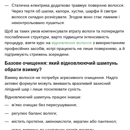
Статична електрика додатково травмує поверхню волосся.
Через тертя об шапки, капори, хустки, шарфи й светри
волосся складно розчісувати. Згодом воно стає ламким і
неконтрольовано пушиться.
Щоб за таких умов компенсувати втрату вологи та попередити
послаблення структури, варто підвищити інтенсивність
процедур, взяти курс на
відновлення волосся
з використанням
професійних засобів, котрі працюють не лише поверхнево, а й
підтримують стрижень зсередини.
Базове очищення: який відновлюючий шампунь
обрати взимку?
Взимку волосся не потребує агресивного очищення. Надто
активні формули можуть змивають вразливий захисний
ліпідний шар і лише посилювати сухість.
Відновлюючий шампунь працює інакше:
м’яко очищає без пересушування;
регулює баланс вологи;
містить протеїни, амінокислоти, кератин або пантенол;
готує довжину до наступних етапів догляду.