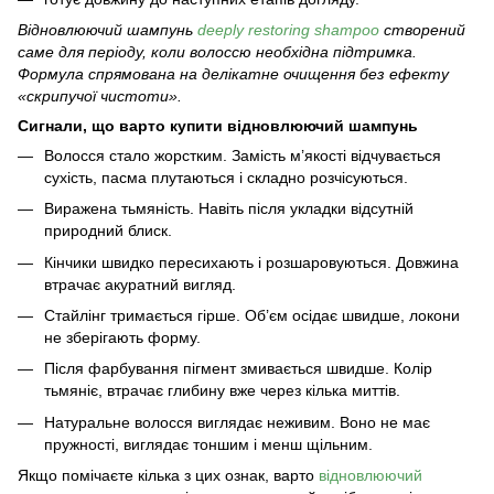
Відновлюючий шампунь
deeply
restoring shampoo
створений
саме для періоду, коли волоссю необхідна підтримка.
Формула спрямована на делікатне очищення без ефекту
«скрипучої чистоти».
Сигнали, що варто купити відновлюючий шампунь
Волосся стало жорстким. Замість м’якості відчувається
сухість, пасма плутаються і складно розчісуються.
Виражена тьмяність. Навіть після укладки відсутній
природний блиск.
Кінчики швидко пересихають і розшаровуються. Довжина
втрачає акуратний вигляд.
Стайлінг тримається гірше. Об’єм осідає швидше, локони
не зберігають форму.
Після фарбування пігмент змивається швидше. Колір
тьмяніє, втрачає глибину вже через кілька миттів.
Натуральне волосся виглядає неживим. Воно не має
пружності, виглядає тоншим і менш щільним.
Якщо помічаєте кілька з цих ознак, варто
відновлюючий