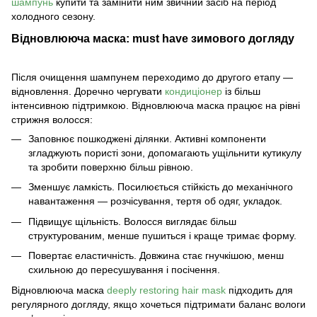
шампунь
купити та замінити ним звичний засіб на період
холодного сезону.
Відновлююча маска: must have зимового догляду
Після очищення шампунем переходимо до другого етапу —
відновлення. Доречно чергувати
кондиціонер
із більш
інтенсивною підтримкою. Відновлююча маска працює
на рівні
стрижня волосся:
Заповнює пошкоджені ділянки. Активні компоненти
згладжують пористі зони, допомагають ущільнити кутикулу
та зробити поверхню більш рівною.
Зменшує ламкість. Посилюється стійкість до механічного
навантаження — розчісування, тертя об одяг, укладок.
Підвищує щільність. Волосся виглядає більш
структурованим, менше пушиться і краще тримає форму.
Повертає еластичність. Довжина стає гнучкішою, менш
схильною до пересушування і посічення.
Відновлююча маска
deeply restoring hair mask
підходить для
регулярного догляду, якщо хочеться підтримати баланс вологи