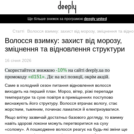
Ще більше знижок за програмою
deeply united
Статті
Волосся взимку: захист від морозу, зміцнення та відн
Волосся взимку: захист від морозу,
зміцнення та відновлення структури
16 січня 2026
Скористайтеся знижкою
-10%
на сайті deeply.ua по
промокоду
«d151»
. Діє на всі позиції, окрім акцій.
Саме в холодний сезон питання відновлення волосся
виходить на перший план. Мороз, вітер, різкі перепади
температури та сухе повітря в приміщеннях поступово
виснажують його структуру. Волосся втрачає вологу, стає
жорстким, тьмяним, починає ламатися й електризуватися.
Якщо влітку зазвичай достатньо базового догляду, то взимку
навіть здорові локони можуть перетворитися на суху
«солому». А пошкоджене волосся реагує на будь-які зміни ще