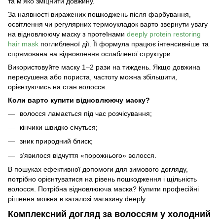
та м’яко зміцнити довжину.
За наявності виражених пошкоджень після фарбування,
освітлення чи регулярних термоукладок варто звернути увагу
на відновлюючу маску з протеїнами
deeply protein restoring
hair mask
поглибленої дії. Її формула працює інтенсивніше та
спрямована на відновлення ослабленої структури.
Використовуйте маску 1–2 рази на тиждень. Якщо довжина
пересушена або пориста, частоту можна збільшити,
орієнтуючись на стан волосся.
Коли варто купити відновлюючу маску?
волосся ламається під час розчісування;
кінчики швидко січуться;
зник природний блиск;
з’явилося відчуття «порожнього» волосся.
В пошуках ефективної допомоги для зимового догляду,
потрібно орієнтуватися на рівень пошкодження і щільність
волосся. Потрібна відновлююча маска? Купити професійні
рішення можна в каталозі магазину deeply.
Комплексний догляд за волоссям у холодний