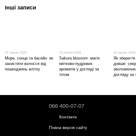
Інші записи
27 липня 2026
23 липня 2026
20 липня 2026
Море, сонце та басейн: як
Sakura blossom: магія
Як зберегти
захистити волосся від
квітково-пудрових
довше: сек
пошкоджень влітку
ароматів у догляді за
зволоження
тілом
догляду за 
066 400-07-07
Контакти
Повна версія сайту