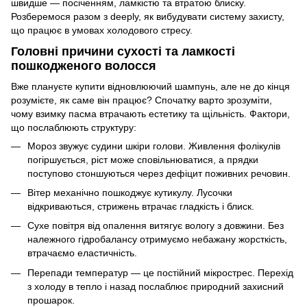
швидше — посіченням, ламкістю та втратою блиску.
Розберемося разом з deeply, як вибудувати систему захисту,
що працює в умовах холодового стресу.
Головні причини сухості та ламкості
пошкодженого волосся
Вже плануєте купити відновлюючий шампунь, але не до кінця
розумієте, як саме він працює? Спочатку варто зрозуміти,
чому взимку пасма втрачають естетику та щільність. Фактори,
що послаблюють структуру:
Мороз звужує судини шкіри голови. Живлення фолікулів
погіршується, ріст може сповільнюватися, а прядки
поступово стоншуються через дефіцит поживних речовин.
Вітер механічно пошкоджує кутикулу. Лусочки
відкриваються, стрижень втрачає гладкість і блиск.
Сухе повітря від опалення витягує вологу з довжини. Без
належного гідробалансу отримуємо небажану жорсткість,
втрачаємо еластичність.
Перепади температур — це постійний мікрострес. Перехід
з холоду в тепло і назад послаблює природний захисний
прошарок.