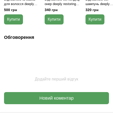
для волосся deeply
онер deeply restoring
шампунь deeply
restoring hair mask 300
hair conditioner 250 мл
restoring shampoo
500 грн
340 грн
320 грн
мл
мл
Купити
Купити
Купити
Обговорення
Додайте перший відгук
Новий коментар