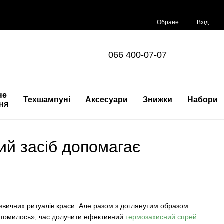
Обране
Вхід
066 400-07-07
не
Техшампуні
Аксесуари
Знижки
Набори
ня
ий засіб допомагає
вичних ритуалів краси. Але разом з доглянутим образом
 «втомилось», час долучити ефективний
термозахисний спрей