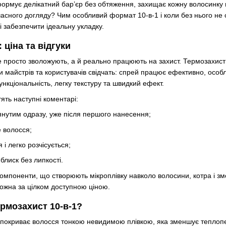
формує делікатний бар’єр без обтяження, захищає кожну волосинку в
часного догляду? Чим особливий формат 10-в-1 і коли без нього не
і забезпечити ідеальну укладку.
 ціна та відгуки
е просто зволожують, а й реально працюють на захист. Термозахис
ки майстрів та користувачів свідчать: спрей працює ефективно, осо
нкціональність, легку текстуру та швидкий ефект.
ять наступні коментарі:
янутим одразу, уже після першого нанесення;
е волосся;
і легко розчісується;
блиск без липкості.
 компоненти, що створюють мікроплівку навколо волосини, котра і 
можна за цілком доступною ціною.
рмозахист 10-в-1?
б покриває волосся тонкою невидимою плівкою, яка зменшує тепло