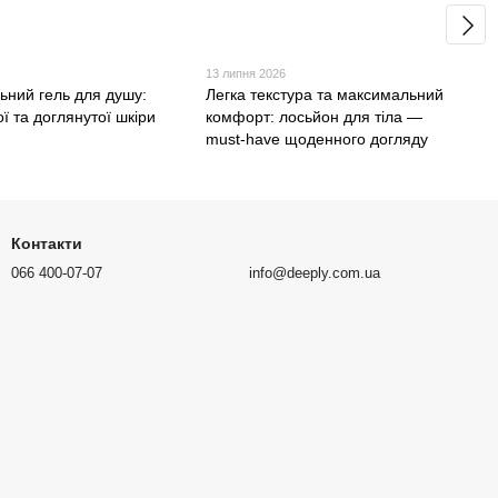
13 липня 2026
ьний гель для душу:
Легка текстура та максимальний
ої та доглянутої шкіри
комфорт: лосьйон для тіла —
must-have щоденного догляду
Контакти
066 400-07-07
info@deeply.com.ua