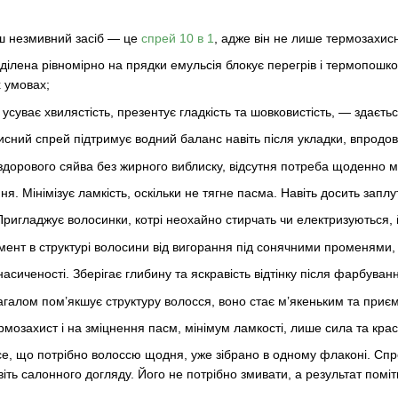
ш незмивний засіб — це
спрей 10 в 1
, адже він не лише термозахисн
оділена рівномірно на прядки емульсія блокує перегрів і термопош
х умовах;
усуває хвилястість, презентує гладкість та шовковистість, — здаєть
сний спрей підтримує водний баланс навіть після укладки, впродов
здорового сяйва без жирного виблиску, відсутня потреба щоденно м
я. Мінімізує ламкість, оскільки не тягне пасма. Навіть досить запл
Пригладжує волосинки, котрі неохайно стирчать чи електризуються, 
мент в структурі волосини від вигорання під сонячними променями, 
асиченості. Зберігає глибину та яскравість відтінку після фарбуван
агалом пом’якшує структуру волосся, воно стає м’якеньким та приє
мозахист і на зміцнення пасм, мінімум ламкості, лише сила та кра
се, що потрібно волоссю щодня, уже зібрано в одному флаконі. Спре
іть салонного догляду. Його не потрібно змивати, а результат поміт