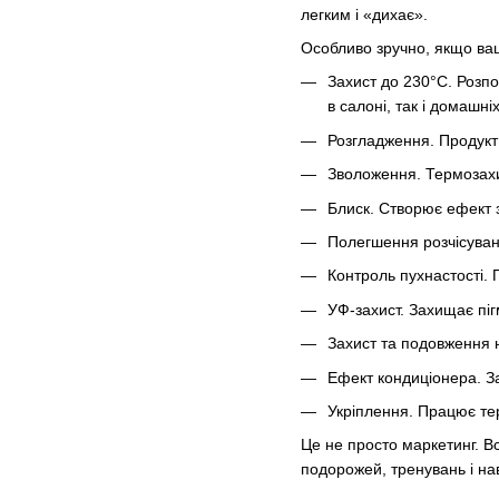
легким і «дихає».
Особливо зручно, якщо ва
Захист до 230°C. Розп
в салоні, так і домашні
Розгладження. Продукт 
Зволоження. Термозахи
Блиск. Створює ефект 
Полегшення розчісуванн
Контроль пухнастості. 
УФ-захист. Захищає піг
Захист та подовження н
Ефект кондиціонера. З
Укріплення. Працює тер
Це не просто маркетинг. В
подорожей, тренувань і нав