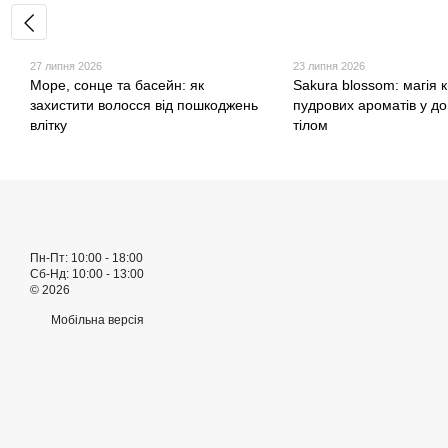
27 липня 2026
23 липня 2026
Море, сонце та басейн: як
Sakura blossom: магія к
захистити волосся від пошкоджень
пудрових ароматів у до
влітку
тілом
Пн-Пт: 10:00 - 18:00
Сб-Нд: 10:00 - 13:00
© 2026
Мобільна версія