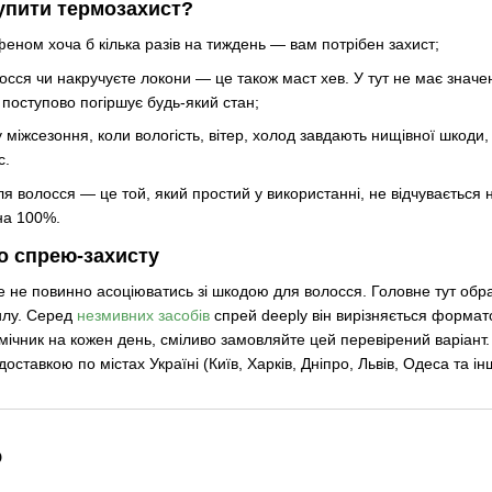
купити термозахист?
еном хоча б кілька разів на тиждень — вам потрібен захист;
сся чи накручуєте локони — це також маст хев. У тут не має значе
поступово погіршує будь-який стан;
 міжсезоння, коли вологість, вітер, холод завдають нищівної шкоди
с.
 волосся — це той, який простий у використанні, не відчувається на
 на 100%.
о спрею-захисту
не повинно асоціюватись зі шкодою для волосся. Головне тут обра
силу. Серед
незмивних засобів
спрей deeply він вирізняється формат
мічник на кожен день, сміливо замовляйте цей перевірений варіант
доставкою по містах Україні (Київ, Харків, Дніпро, Львів, Одеса та ін
о