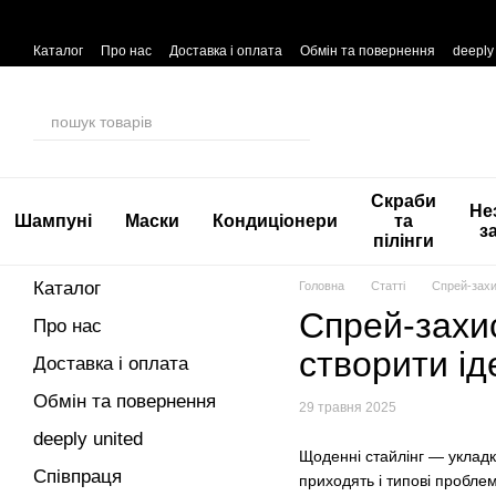
Перейти до основного контенту
Каталог
Про нас
Доставка і оплата
Обмін та повернення
deeply
Скраби
Не
Шампуні
Маски
Кондиціонери
та
з
пілінги
Каталог
Головна
Статті
Спрей-захи
Спрей-захис
Про нас
створити ід
Доставка і оплата
Обмін та повернення
29 травня 2025
deeply united
Щоденні стайлінг — уклад
Співпраця
приходять і типові пробле