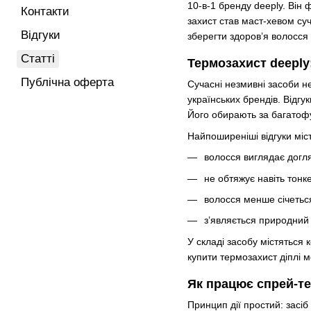
10-в-1 бренду deeply. Він 
Контакти
захист став маст-хевом су
Відгуки
зберегти здоров’я волосся 
Статті
Термозахист deeply:
Публічна оферта
Сучасні незмивні засоби н
українських брендів. Відгу
Його обирають за багатофу
Найпоширеніші відгуки міст
волосся виглядає догл
не обтяжує навіть тонк
волосся менше січеться 
з’являється природний 
У складі засобу містяться
купити термозахист діплі 
Як працює спрей-те
Принцип дії простий: засі