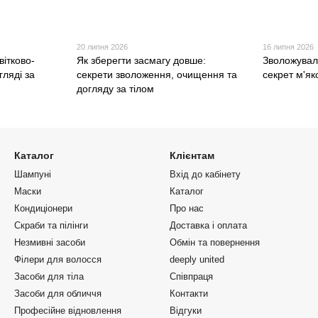
20 липня 2026
16 липня 2026
вітково-
Як зберегти засмагу довше:
Зволожувал
гляді за
секрети зволоження, очищення та
секрет м'як
догляду за тілом
Каталог
Клієнтам
Шампуні
Вхід до кабінету
Маски
Каталог
Кондиціонери
Про нас
Скраби та пілінги
Доставка і оплата
Незмивні засоби
Обмін та повернення
Філери для волосся
deeply united
Засоби для тіла
Співпраця
Засоби для обличчя
Контакти
Професійне відновлення
Відгуки