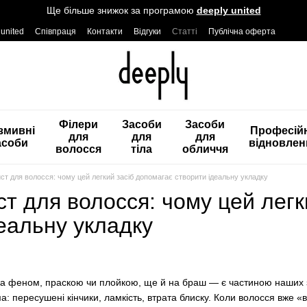
Ще більше знижок за програмою
deeply united
 united
Співпраця
Контакти
Відгуки
Статті
Публічна оферта
Філери
Засоби
Засоби
змивні
Професій
для
для
для
асоби
відновлен
волосся
тіла
обличчя
ст для волосся: чому цей легкий засіб допомагає створити ідеальну укладку
т для волосся: чому цей легк
еальну укладку
ка феном, праскою чи плойкою, ще й на браш — є частиною наших з
ма: пересушені кінчики, ламкість, втрата блиску. Коли волосся вже