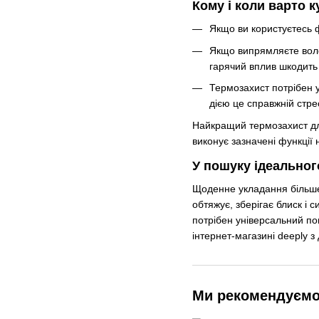
Кому і коли варто 
Якщо ви користуєтесь ф
Якщо випрямляєте воло
гарячий вплив шкодить 
Термозахист потрібен у
дією це справжній стре
Найкращий термозахист для
виконує зазначені функції
У пошуку ідеальног
Щоденне укладання більше 
обтяжує, зберігає блиск і 
потрібен універсальний по
інтернет-магазині deeply з 
Ми рекомендуєм