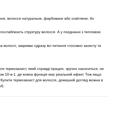
ння, волосся натуральне, фарбоване або освітлене, бо
, послаблюють структуру волосся. А у поєднанні з тепловою
 волоссі, закриває одразу всі питання стосовно захисту та
ти термозахист, який справді працює: зручно наноситься, не
ом 10-в-1, де кожна функція має реальний ефект. Тож якщо
. Купити термозахист для волосся, домашній догляд можна в
ші).