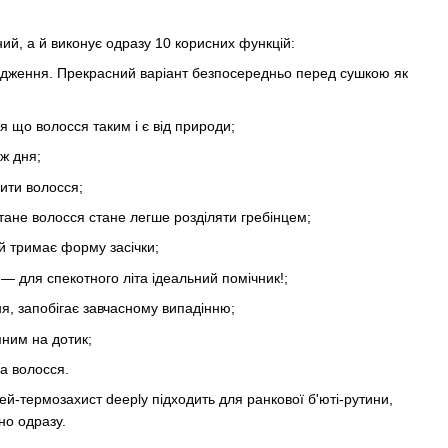
ий, а й виконує одразу 10 корисних функцій:
кодження. Прекрасний варіант безпосередньо перед сушкою як
ся що волосся таким і є від природи;
ж дня;
ити волосся;
утане волосся стане легше розділяти гребінцем;
й тримає форму засічки;
— для спекотного літа ідеальний помічник!;
ня, запобігає завчасному випадінню;
мним на дотик;
са волосся.
й-термозахист deeply підходить для ранкової б'юті-рутини,
но одразу.