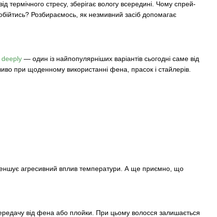
ід термічного стресу, зберігає вологу всередині. Чому спрей-
 обійтись? Розбираємось, як незмивний засіб допомагає
т
deeply
— один із найпопулярніших варіантів сьогодні саме від
бливо при щоденному використанні фена, прасок і стайлерів.
зменшує агресивний вплив температури. А ще приємно, що
передачу від фена або плойки. При цьому волосся залишається