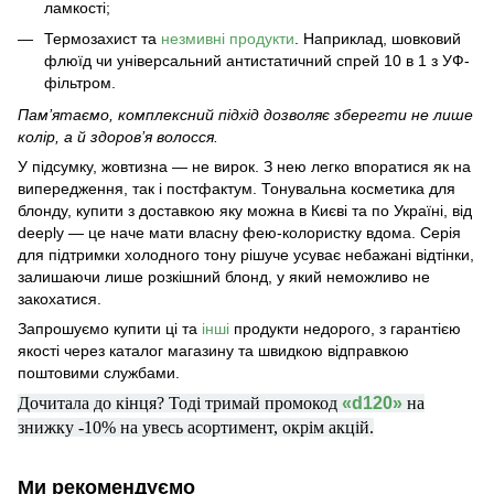
ламкості;
Термозахист та
незмивні продукти
. Наприклад, шовковий
флюїд чи універсальний антистатичний спрей 10 в 1 з УФ-
фільтром.
Пам’ятаємо, комплексний підхід дозволяє зберегти не лише
колір, а й здоров’я волосся.
У підсумку, жовтизна — не вирок. З нею легко впоратися як на
випередження, так і постфактум.
Тонувальна косметика для
блонду,
купити з доставкою
яку можна
в Києві та по Україні, від
deeply — це наче мати власну фею-колористку вдома. Серія
для підтримки холодного тону рішуче усуває небажані відтінки,
залишаючи лише розкішний блонд, у який неможливо не
закохатися.
Запрошуємо купити ці та
інші
продукти недорого, з гарантією
якості через каталог магазину та швидкою відправкою
поштовими службами.
Дочитала до кінця? Тоді тримай промокод
«d120»
на
знижку -10% на увесь асортимент, окрім акцій.
Ми рекомендуємо