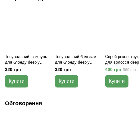
Тонувальний шампунь
Тонувальний бальзам
Спрей-реконструк
для блонду deeply
для блонду deeply
для волосся deep
blond toning shampoo
blond toning hair balm
cold keramino hair
320 грн
320 грн
400 грн
560 грн
200 мл
Купити
Купити
Купити
Обговорення