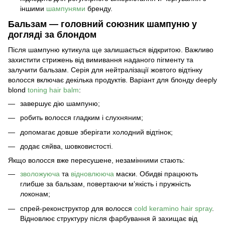
іншими
шампунями
бренду.
Бальзам — головний союзник шампуню у
догляді за блондом
Після шампуню кутикула ще залишається відкритою. Важливо
захистити стрижень від вимивання наданого пігменту та
залучити бальзам.
Серія для нейтралізації жовтого відтінку
волосся
включає декілька продуктів. Варіант для блонду deeply
blond
toning hair balm
:
завершує дію шампуню;
робить волосся гладким і слухняним;
допомагає довше зберігати холодний відтінок;
додає сяйва, шовковистості.
Якщо волосся вже пересушене, незамінними стають:
зволожуюча
та
відновлююча
маски. Обидві працюють
глибше за бальзам, повертаючи м’якість і пружність
локонам;
спрей-реконструктор для волосся
cold keramino hair spray
.
Відновлює структуру після фарбування й захищає від