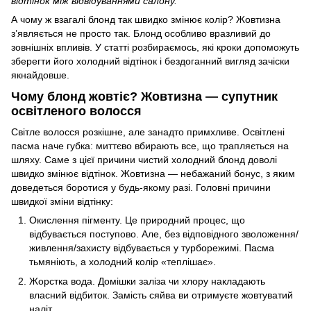
відтінок між відвідуваннями салону.
А чому ж взагалі блонд так швидко змінює колір? Жовтизна
з’являється не просто так. Блонд особливо вразливий до
зовнішніх впливів. У статті розбираємось, які кроки допоможуть
зберегти його холодний відтінок і бездоганний вигляд зачіски
якнайдовше.
Чому блонд жовтіє? Жовтизна — супутник
освітленого волосся
Світле волосся розкішне, але занадто примхливе. Освітлені
пасма наче губка: миттєво вбирають все, що трапляється на
шляху. Саме з цієї причини чистий холодний блонд доволі
швидко змінює відтінок. Жовтизна — небажаний бонус, з яким
доведеться боротися у будь-якому разі. Головні причини
швидкої зміни відтінку:
Окислення пігменту. Це природний процес, що
відбувається поступово. Але, без відповідного зволоження/
живлення/захисту відбувається у турборежимі. Пасма
тьмяніють, а холодний колір «теплішає».
Жорстка вода. Домішки заліза чи хлору накладають
власний відбиток. Замість сяйва ви отримуєте жовтуватий
наліт.