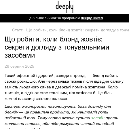
Ще більше знижок за програмою
deeply united
Статті
Що робити, коли блонд жовтіє: секрети догляду з то
Що робити, коли блонд жовтіє:
секрети догляду з тонувальними
засобами
28 серпня 2025
Такий ефектний і дорогий, завжди в тренді, — блонд вабить
своєю розкішшю. Але через кілька тижнів після відвідин салону
замість льодяного сяйва в дзеркалі помітна жовтизна. Колір
тьмяніє, а відтінок стає теплішим, ніж хотілося б. Це біль
кожної власниці світлого волосся.
Експерти-колористи наголошують: база догляду для
блонду — це правильні продукти, які нейтралізують
небажаний тон. Тому варто вчасно
купити
засоби
проти
жовтизни
волосся
, аби підтримувати чистий холодний