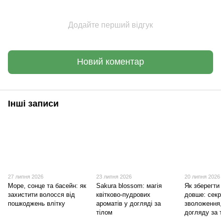
Додайте перший відгук
Новий коментар
Інші записи
27 липня 2026
23 липня 2026
20 липня 2026
Море, сонце та басейн: як
Sakura blossom: магія
Як зберегти
захистити волосся від
квітково-пудрових
довше: сек
пошкоджень влітку
ароматів у догляді за
зволоження
тілом
догляду за 