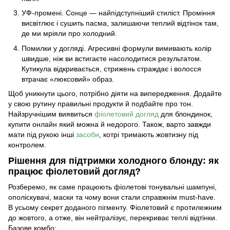
УФ-промені. Сонце — найпідступніший стиліст. Проміння
висвітлює і сушить пасма, залишаючи теплий відтінок там,
де ми мріяли про холодний.
Помилки у догляді. Агресивні формули вимивають колір
швидше, ніж ви встигаєте насолодитися результатом.
Кутикула відкривається, стрижень страждає і волосся
втрачає «люксовий» образ.
Щоб уникнути цього, потрібно діяти на випередження. Додайте
у свою рутину правильні продукти й подбайте про тон.
Найзручнішим виявиться
фіолетовий догляд
для блондинок,
купити онлайн
який можна й недорого. Також, варто завжди
мати під рукою інші
засоби
, котрі тримають жовтизну під
контролем.
Рішення для підтримки холодного блонду: як
працює фіолетовий догляд?
Розберемо, як саме працюють фіолетові тонувальні шампуні,
ополіскувачі, маски та чому вони стали справжнім must-have.
В усьому секрет доданого пігменту. Фіолетовий є протилежним
до жовтого, а отже, він нейтралізує, перекриває теплі відтінки.
Базове комбо: