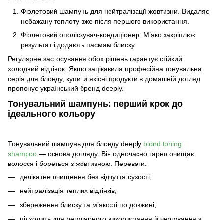
Фіолетовий шампунь для нейтралізації жовтизни
. Видаляє
небажану теплоту вже після першого використання.
Фіолетовий ополіскувач-кондиціонер. М’яко закріплює
результат і додають пасмам блиску.
Регулярне застосування обох рішень гарантує стійкий
холодний відтінок. Якщо зацікавила професійна
тонувальна
серія для блонду, купити
якісні продукти в домашній догляд
пропонує український бренд
deeply.
Тонувальний шампунь: перший крок до
ідеального кольору
Тонувальний шампунь для блонду deeply
blond toning
shampoo
— основа догляду. Він одночасно гарно очищає
волосся і бореться з жовтизною. Переваги:
делікатне очищення без відчуття сухості;
нейтралізація теплих відтінків;
збереження блиску та м’якості по довжині;
підходить для регулярного використання й чергування з