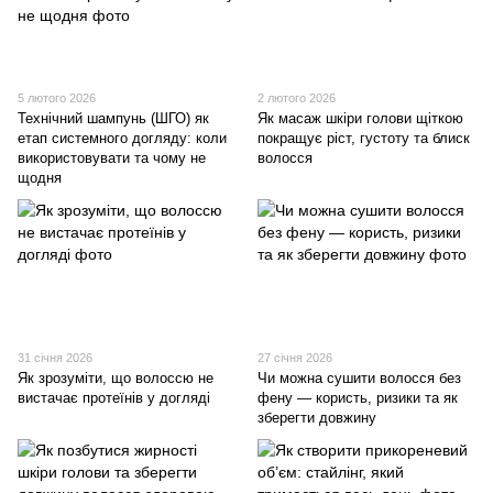
5 лютого 2026
2 лютого 2026
Технічний шампунь (ШГО) як
Як масаж шкіри голови щіткою
етап системного догляду: коли
покращує ріст, густоту та блиск
використовувати та чому не
волосся
щодня
31 січня 2026
27 січня 2026
Як зрозуміти, що волоссю не
Чи можна сушити волосся без
вистачає протеїнів у догляді
фену — користь, ризики та як
зберегти довжину