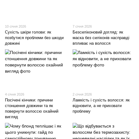
10 січня 2026
7 січня 2026
Сухість шкіри голови: як
Безсиліконовий догляд: як
позбутися проблеми без шкоди
маска без силіконів насправді
довжині
впливає на волосся
4 січня 2026
2 січня 2026
Посічені кінчики: причини
Ламкість і сухість волосся: як
стоншення довжини та як
відновити, а не приховати
повернути волоссю охайний
проблему
вигляд