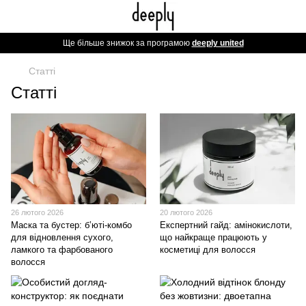
Ще більше знижок за програмою
deeply united
Статті
Статті
26 лютого 2026
20 лютого 2026
Маска та бустер: б’юті-комбо
Експертний гайд: амінокислоти,
для відновлення сухого,
що найкраще працюють у
ламкого та фарбованого
косметиці для волосся
волосся