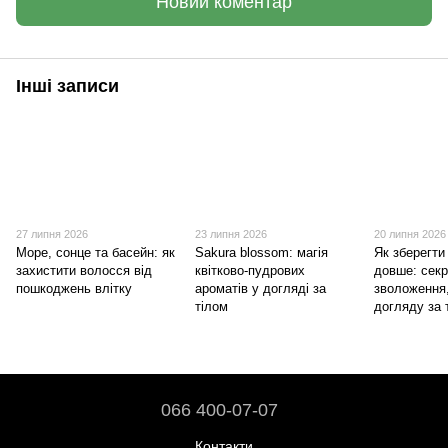
Новий коментар
Інші записи
27 липня 2026
23 липня 2026
20 липня 2026
Море, сонце та басейн: як
Sakura blossom: магія
Як зберегти
захистити волосся від
квітково-пудрових
довше: сек
пошкоджень влітку
ароматів у догляді за
зволоження
тілом
догляду за 
066 400-07-07
Контакти