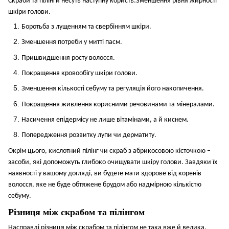
Скраби та пілінги несуть наступну користь:
Зменшення рівня жирності
шкіри голови.
Боротьба з лущенням та свербінням шкіри.
Зменшення потреби у митті пасм.
Пришвидшення росту волосся.
Покращення кровообігу шкіри голови.
Зменшення кількості себуму та регуляція його накопичення.
Покращення живлення корисними речовинами та мінералами.
Насичення епідермісу не лише вітамінами, а й киснем.
Попередження розвитку лупи чи дерматиту.
Окрім цього, кислотний пілінг чи скраб з абрикосовою кісточкою –
засоби, які допоможуть глибоко очищувати шкіру голови. Завдяки їх
наявності у вашому догляді, ви будете мати здорове від коренів
волосся, яке не буде обтяжене брудом або надмірною кількістю
себуму.
Різниця між скрабом та пілінгом
Насправді різниця між скрабом та пілінгом не така вже й велика.