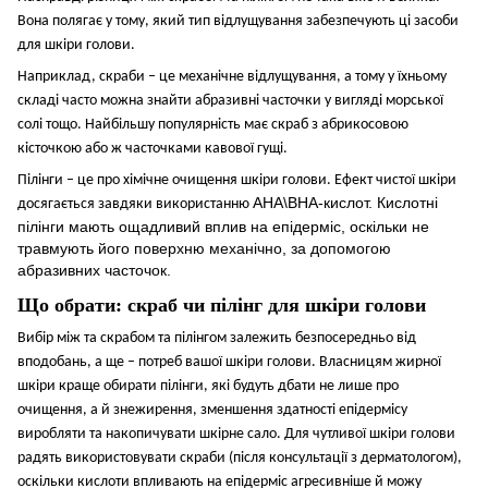
Вона полягає у тому, який тип відлущування забезпечують ці засоби
для шкіри голови.
Наприклад, скраби – це механічне відлущування, а тому у їхньому
складі часто можна знайти абразивні часточки у вигляді морської
солі тощо. Найбільшу популярність має скраб з абрикосовою
кісточкою або ж часточками кавової гущі.
Пілінги – це про хімічне очищення шкіри голови. Ефект чистої шкіри
AHA\BHA-кислот. Кислотні
досягається завдяки використанню
пілінги мають ощадливий вплив на епідерміс, оскільки не
травмують його поверхню механічно, за допомогою
абразивних часточок.
Що обрати: скраб чи пілінг для шкіри голови
Вибір між та скрабом та пілінгом залежить безпосередньо від
вподобань, а ще – потреб вашої шкіри голови. Власницям жирної
шкіри краще обирати пілінги, які будуть дбати не лише про
очищення, а й знежирення, зменшення здатності епідермісу
виробляти та накопичувати шкірне сало.
Для чутливої шкіри голови
радять використовувати скраби (після консультації з дерматологом),
оскільки кислоти впливають на епідерміс агресивніше й можу