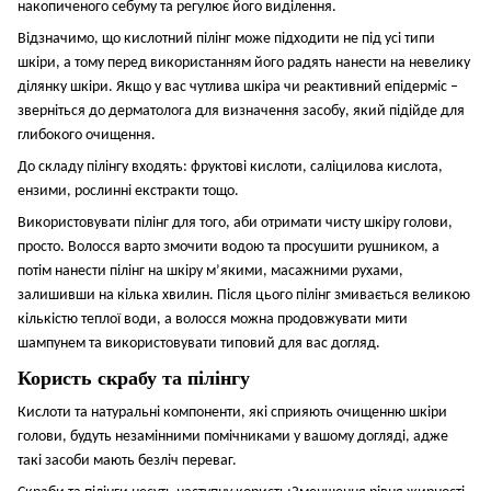
накопиченого себуму та регулює його виділення.
Відзначимо, що кислотний пілінг може підходити не під усі типи
шкіри, а тому перед використанням його радять нанести на невелику
ділянку шкіри. Якщо у вас чутлива шкіра чи реактивний епідерміс –
зверніться до дерматолога для визначення засобу, який підійде для
глибокого очищення.
До складу пілінгу входять: ф
руктові кислоти, с
аліцилова кислота,
е
нзими, р
ослинні екстракти тощо.
Використовувати пілінг для того, аби отримати чисту шкіру голови,
просто. Волосся варто змочити водою та просушити рушником, а
потім нанести пілінг на шкіру м’якими, масажними рухами,
залишивши на кілька хвилин. Після цього пілінг змивається великою
кількістю теплої води, а волосся можна продовжувати мити
шампунем та використовувати типовий для вас догляд.
Користь скрабу та пілінгу
Кислоти та натуральні компоненти, які сприяють очищенню шкіри
голови, будуть незамінними помічниками у вашому догляді, адже
такі засоби мають безліч переваг.