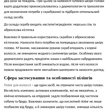
два рази на тиждень. При цьому за наявності чутливої шкіри голови
варто додатково проконсультуватись з дерматологом та трихологом
для визначення потреби у скрабуванні та підібрати оптимальний
склад засобу.
До складу скрабу входять наступні інгредієнти: м
орська сіль та
а
брикосова кісточка
Важливо й правильно користуватись скрабом з абрикосовою
кісточкою. Наносити його потрібно на попередньо зволожену шкіру
голови. М’якими, масажними рухами скраб втирають у корені
волосся, не оминаючи жодного сантиметру шкіри. Особливу увагу
дерматологи радять приділяти зонам з найбільшим забрудненням.
Після використання засіб змивається водою, після чого волосся
можна продовжити мити звичайним шампунем та наносити догляд.
Сфера застосування та особливості пілінгів
Пілінг для волосся
– ще один засіб, як отримати чисту шкіру голови.
Він містить комплекс активних компонентів, які не механічно, а
хімічно впливають на епідерміс задля позбавлення від часточок
себуму та бруду. Важливо зазначити, що кислотний пілінг не лише
позбавляє від бруду, а й знежирює шкіру голови, зменшує кількість