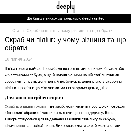
Ще більше знижок за програмою
deeply united
Статті
Скраб чи пілінг: у чому різниця та що обрати
Скраб чи пілінг: у чому різниця та що
обрати
10 липня 2024
Шкіра голови найчастіше забруднюється не лише пилом, брудом або
ж часточками себуму, а ще й накопиченими на ній стайлінговими
засобами та навіть доглядом. А позбутись їх допомагають скраби та
пілінги, про різницю між якими ми поговоримо докладніше.
Для чого потрібен скраб
Скраб для шкіри голови
– це засіб, який містить у собі дрібні, середні
або великі абразивні часточки для очищення епідермісу. Вони
використовуються для видалення залишків стайлінгу та себуму,
відлущення застарілої шкіри.
Використовувати скраб можна один-