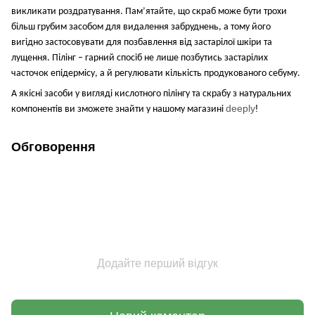
викликати роздратування.
Пам’ятайте, що скраб може бути трохи
більш грубим засобом для видалення забруднень, а тому його
вигідно застосовувати для позбавлення від застарілої шкіри та
лущення. Пілінг – гарний спосіб не лише позбутись застарілих
часточок епідермісу, а й регулювати кількість продукованого себуму.
А якісні засоби у вигляді кислотного пілінгу та скрабу з натуральних
deeply
!
компонентів ви зможете знайти у нашому магазині
Обговорення
Додайте перший відгук