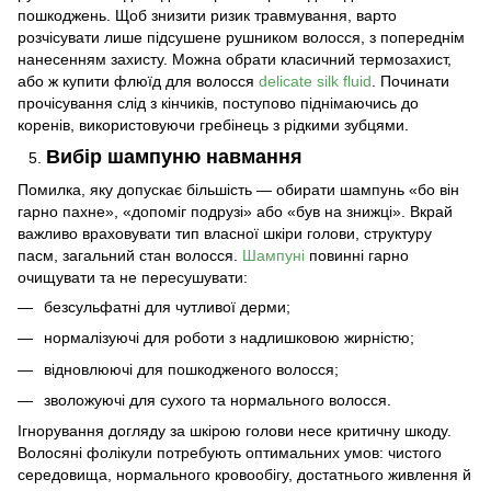
пошкоджень. Щоб знизити ризик травмування, варто
розчісувати лише підсушене рушником волосся, з попереднім
нанесенням захисту. Можна обрати класичний термозахист,
або ж купити флюїд для волосся
delicate silk fluid
. Починати
прочісування слід з кінчиків, поступово піднімаючись до
коренів, використовуючи гребінець з рідкими зубцями.
Вибір шампуню навмання
Помилка, яку допускає більшість — обирати шампунь «бо він
гарно пахне», «допоміг подрузі» або «був на знижці». Вкрай
важливо враховувати тип власної шкіри голови, структуру
пасм, загальний стан волосся.
Шампуні
повинні гарно
очищувати та не пересушувати:
безсульфатні для чутливої дерми;
нормалізуючі для роботи з надлишковою жирністю;
відновлюючі для пошкодженого волосся;
зволожуючі для сухого та нормального волосся.
Ігнорування догляду за шкірою голови несе критичну шкоду.
Волосяні фолікули потребують оптимальних умов: чистого
середовища, нормального кровообігу, достатнього живлення й