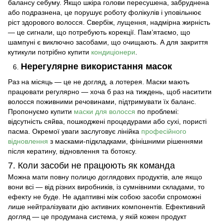
балансу себуму. Якщо шкіра голови пересушена, забруднена
або подразнена, це порушує роботу фолікулів і уповільнює
ріст здорового волосся. Свербіж, лущення, надмірна жирність
— це сигнали, що потребують корекції. Пам’ятаємо, що
шампуні є виключно засобами, що очищають. А для закриття
кутикули потрібно купити
кондиціонери
.
Нерегулярне використання масок
Раз на місяць — це не догляд, а лотерея. Маски мають
працювати регулярно — хоча б раз на тиждень, щоб наситити
волосся поживними речовинами, підтримувати їх баланс.
Пропонуємо купити
маски для волосся
по проблемі:
відсутність сяйва, пошкоджені процедурами або сухі, пористі
пасма. Окремої уваги заслуговує лінійка
професійного
відновлення
з масками-підкладками, фінішними рішеннями
після кератину, відновлення та ботоксу.
7. Коли засоби не працюють як команда
Можна мати повну полицю доглядових продуктів, але якщо
вони всі — від різних виробників, із сумнівними складами, то
ефекту не буде. Не адаптивні між собою засоби спроможні
лише нейтралізувати дію активних компонентів. Ефективний
догляд — це продумана система, у якій кожен продукт