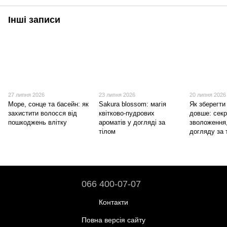
Інші записи
27 липня 2026
23 липня 2026
20 липня 2026
Море, сонце та басейн: як
Sakura blossom: магія
Як зберегти
захистити волосся від
квітково-пудрових
довше: сек
пошкоджень влітку
ароматів у догляді за
зволоження
тілом
догляду за 
066 400-07-07
Контакти
Повна версія сайту