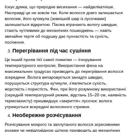
Існує думка, що природне висихання — найделікатніше.
Насправді це не зовсім так. Коли волосся довго залишається
вологим, його кутикула (зовнішній шар із лусочками)
залишається відкритою. Пасма втрачають вологу швидше,
стають чутливими до механічних пошкоджень — навіть
звичайне тертя об подушку дає пухнастість та сухість,
посічення.
Перегрівання під час сушіння
Це інший прояв тієї самої помилки — ігнорування
температурного контролю. Використання фена на
максимальних градусах призводить до перегрівання волосся
зсередини. Волога випаровується занадто швидко,
порушується структура кутикули, з’являється сухість,
жорсткість і пористість. Фен, при його розумному використанні
(середній температурний режим, відстань 15–20 см, наявність
термозахисту) пришвидшує «закриття» лусочок: волога
утримується всередині волосяного стрижня.
Необережне розчісування
Розчісування мокрого та заплутаного волосся агресивними
рухами чи невідповідною щіткою призводить до механічних