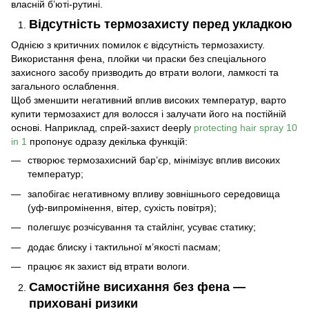
власній б’юті-рутині.
Відсутність термозахисту перед укладкою
Однією з критичних помилок є відсутність термозахисту.
Використання фена, плойки чи праски без спеціального
захисного засобу призводить до втрати вологи, ламкості та
загального ослаблення.
Щоб зменшити негативний вплив високих температур, варто
купити термозахист для волосся і залучати його на постійній
основі. Наприклад, спрей-захист deeply
protecting hair spray 10
in 1
пропонує одразу декілька функцій:
створює термозахисний бар’єр, мінімізує вплив високих
температур;
запобігає негативному впливу зовнішнього середовища
(уф-випромінення, вітер, сухість повітря);
полегшує розчісування та стайлінг, усуває статику;
додає блиску і тактильної м’якості пасмам;
працює як захист від втрати вологи.
Самостійне висихання без фена —
приховані ризики