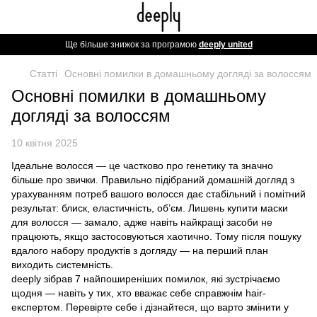
Ще більше знижок за програмою
deeply united
Статті
Основні помилки в домашньому догляді за волоссям
Основні помилки в домашньому
догляді за волоссям
10 квітня 2025
Ідеальне волосся — це частково про генетику та значно
більше про звички. Правильно підібраний домашній догляд з
урахуванням потреб вашого волосся дає стабільний і помітний
результат: блиск, еластичність, об’єм. Лишень купити маски
для волосся — замало, адже навіть найкращі засоби не
працюють, якщо застосовуються хаотично. Тому після пошуку
вдалого набору продуктів з догляду — на перший план
виходить системність.
deeply зібрав 7 найпоширеніших помилок, які зустрічаємо
щодня — навіть у тих, хто вважає себе справжнім hair-
експертом. Перевірте себе і дізнайтеся, що варто змінити у