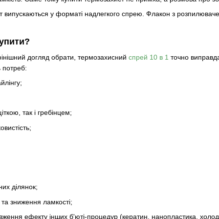
 випускаються у форматі надлегкого спрею. Флакон з розпилюваче
купити?
фінішний догляд обрати, термозахисний
спрей 10 в 1
точно виправда
 потреб:
йлінгу;
іткою, так і гребінцем;
овистість;
их ділянок;
 та зниження ламкості;
вження ефекту інших б'юті-процедур (кератин, нанопластика, холодне