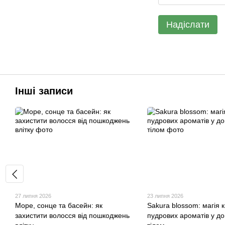
Надіслати
Інші записи
27 липня 2026
23 липня 2026
Море, сонце та басейн: як
Sakura blossom: магія к
захистити волосся від пошкоджень
пудрових ароматів у до