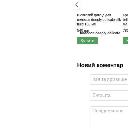
Шовковий флюїд для
Кр
волосся deeply delicate silk
bri
fluid 100 мл
мл
540 грн
780
Купити
Новий коментар