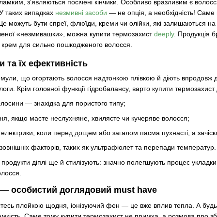
ламким, з’являються посічені кінчики. Особливо вразливим є волосс
У таких випадках
незмивні засоби
— не опція, а необхідність! Саме
Це можуть бути спреї, флюїди, креми чи олійки, які залишаються на
еної «незмивашки», можна купити термозахист
deeply
. Продукція б
 крем для сильно пошкодженого волосся.
и та їх ефективність
мули, що огортають волосся надтонкою плівкою й діють впродовж д
ги. Крім головної функції гідробалансу, варто купити термозахист д
лосини — знахідка для пористого типу;
ня, якщо маєте неслухняне, хвилясте чи кучеряве волосся;
ї електрики, коли перед дощем або загалом пасма пухнасті, а зачіск
 зовнішніх факторів, таких як ультрафіолет та перепади температур
продукти діплі ще й стилізують: значно полегшують процес укладки 
волосся.
 — особистий доглядовий must have
єтесь плойкою щодня, іонізуючий фен — це вже вплив тепла. А будь
ламкість. Саме тому купити термозахист не примха, а розмова про з