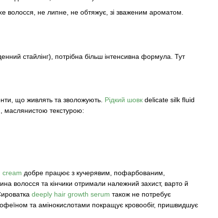
сухе волосся, не липне, не обтяжує, зі зваженим ароматом.
енний стайлінг), потрібна більш інтенсивна формула. Тут
енти, що живлять та зволожують.
Рідкий шовк
delicate silk fluid
ою, маслянистою текстурою:
ng cream
добре працює з кучерявим, пофарбованим,
ина волосся та кінчики отримали належний захист, варто й
Сироватка
deeply hair growth serum
також не потребує
кофеїном та амінокислотами покращує кровообіг, пришвидшує