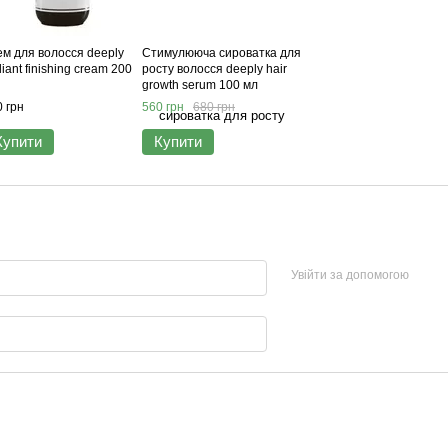
ем для волосся deeply
Стимулююча сироватка для
lliant finishing cream 200
росту волосся deeply hair
growth serum 100 мл
 грн
560 грн
680 грн
Купити
Купити
Увійти за допомогою