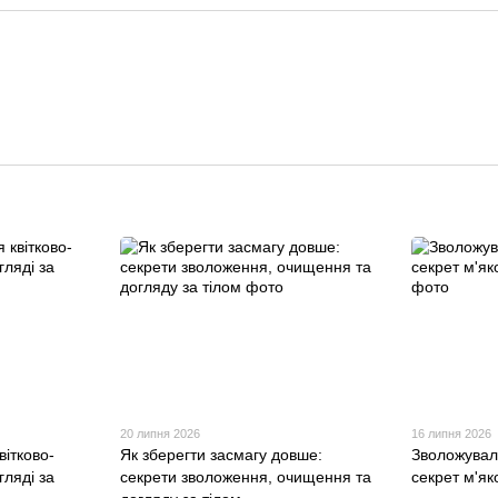
20 липня 2026
16 липня 2026
вітково-
Як зберегти засмагу довше:
Зволожувал
гляді за
секрети зволоження, очищення та
секрет м'як