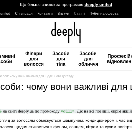
Ще більше знижок за програмою
deeply united
 united
Співпраця
Контакти
Відгуки
Статті
Публічна оферта
Філери
Засоби
Засоби
змивні
Професій
для
для
для
асоби
відновлен
волосся
тіла
обличчя
асоби: чому вони важливі для щоденного догляду
асоби: чому вони важливі для
%
«d111
»
на сайті deeply.ua по промокоду
. Діє на всі позиції, окрім акцій
гляд за волоссям обмежується шампунем, кондиціонером і, час від
 Волосся щодня стикається з феном, сонцем, вітром та сухим повітр