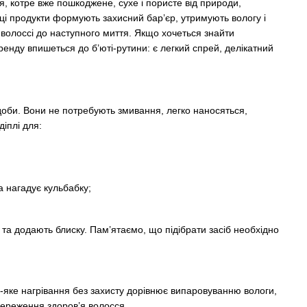
я, котре вже пошкоджене, сухе і пористе від природи,
 ці продукти формують захисний бар’єр, утримують вологу і
 волоссі до наступного миття. Якщо хочеться знайти
ренду впишеться до б’юті-рутини: є легкий спрей, делікатний
оби. Вони не потребують змивання, легко наносяться,
іплі для:
а нагадує кульбабку;
.
та додають блиску. Пам’ятаємо, що підібрати засіб необхідно
-яке нагрівання без захисту дорівнює випаровуванню вологи,
береження здоров’я волосся.