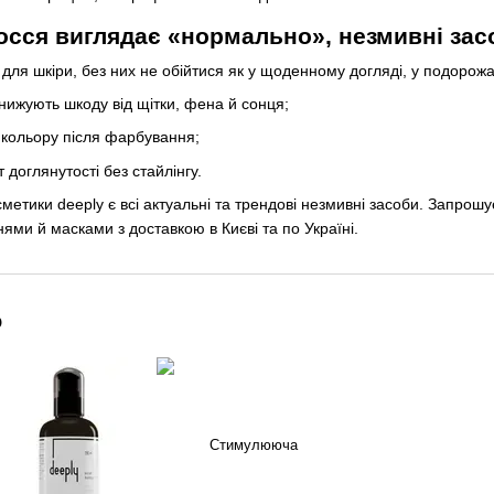
осся виглядає «нормально», незмивні засо
для шкіри, без них не обійтися як у щоденному догляді, у подорожах
знижують шкоду від щітки, фена й сонця;
 кольору після фарбування;
 доглянутості без стайлінгу.
метики deeply є всі актуальні та трендові незмивні засоби. Запрош
ями й масками з доставкою в Києві та по Україні.
о