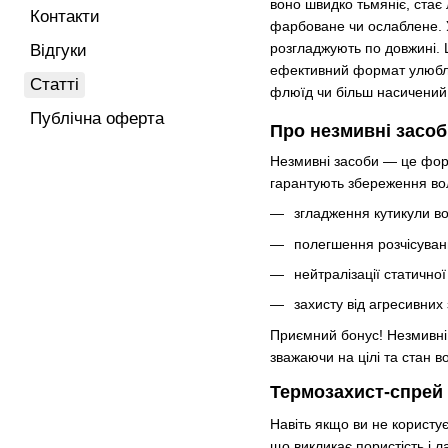
воно швидко тьмяніє, стає 
Контакти
фарбоване чи ослаблене. 
розгладжують по довжині. 
Відгуки
ефективний формат улюбл
Статті
флюїд чи більш насичений
Публічна оферта
Про незмивні засоб
Незмивні засоби — це фор
гарантують збереження воло
згладження кутикули во
полегшення розчісуван
нейтралізації статично
захисту від агресивних
Приємний бонус! Незмивні 
зважаючи на цілі та стан 
Термозахист-спрей
Навіть якщо ви не користу
що викликає пористість і 