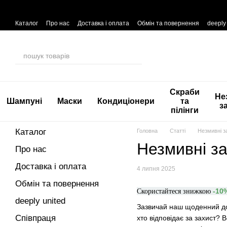
Перейти до основного контенту
Каталог
Про нас
Доставка і оплата
Обмін та повернення
deeply
Скраби
Не
Шампуні
Маски
Кондиціонери
та
з
пілінги
Каталог
Головна
Статті
Незмивні з
Незмивні з
Про нас
Доставка і оплата
4 липня 2025
Обмін та повернення
-10
Скористайтеся знижкою
deeply united
Зазвичай наш щоденний до
Співпраця
хто відповідає за захист?