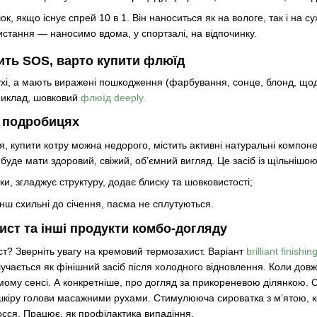
ок, якщо існує спрей 10 в 1. Він наноситься як на вологе, так і на 
тання — наносимо вдома, у спортзалі, на відпочинку.
ить SOS, варто купити флюїд
хі, а мають виражені пошкодження (фарбування, сонце, блонд, щод
риклад, шовковий
флюїд deeply
.
в подробицях
я, купити котру можна недорого, містить активні натуральні компон
 буде мати здоровий, свіжий, об’ємний вигляд. Це засіб із щільніш
ки, згладжує структуру, додає блиску та шовковистості;
енш схильні до січення, пасма не сплутуються.
ст та інші продукти комбо-догляду
т? Зверніть увагу на кремовий термозахист. Варіант
brilliant finishi
чається як фінішний засіб після холодного відновлення. Коли довж
мому сенсі. А конкретніше, про догляд за прикореневою ділянкою. 
шкіру голови масажними рухами. Стимулююча сироватка з м’ятою, 
осся. Працює, як профілактика випадіння.