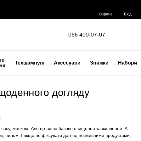
Обране
Вхід
066 400-07-07
не
Техшампуні
Аксесуари
Знижки
Набори
ня
 щоденного догляду
.
 часу, маскою. Але це лише базове очищення та живлення. А
ям, пилом. І якщо не фіксувати догляд незмивними продуктами,