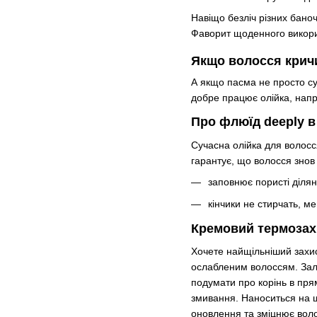
Навіщо безліч різних баноч
Фаворит щоденного викорис
Якщо волосся крич
А якщо пасма не просто су
добре працює олійка, нап
Про флюїд deeply 
Сучасна олійка для волосс
гарантує, що волосся знов
заповнює пористі ділян
кінчики не стирчать, м
Кремовий термозахи
Хочете найщільніший захис
ослабленим волоссям. Залу
подумати про корінь в пря
змивання. Наноситься на 
оновлення та зміцнює вол