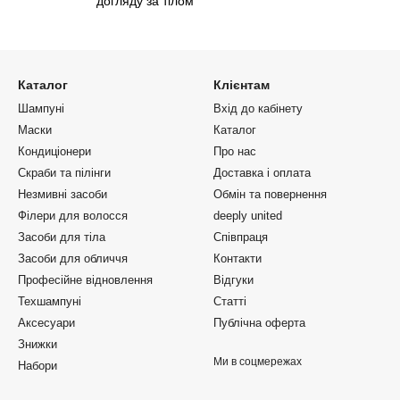
догляду за тілом
Каталог
Клієнтам
Шампуні
Вхід до кабінету
Маски
Каталог
Кондиціонери
Про нас
Скраби та пілінги
Доставка і оплата
Незмивні засоби
Обмін та повернення
Філери для волосся
deeply united
Засоби для тіла
Співпраця
Засоби для обличчя
Контакти
Професійне відновлення
Відгуки
Техшампуні
Статті
Аксесуари
Публічна оферта
Знижки
Ми в соцмережах
Набори