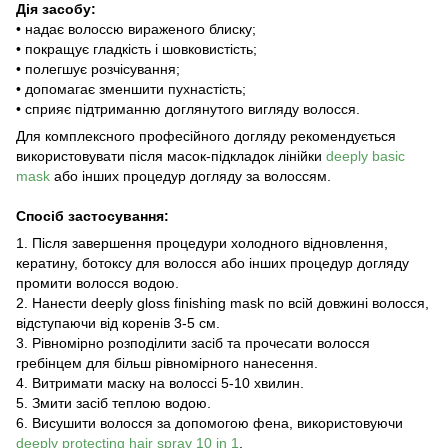
Дія засобу:
• надає волоссю вираженого блиску;
• покращує гладкість і шовковистість;
• полегшує розчісування;
• допомагає зменшити пухнастість;
• сприяє підтриманню доглянутого вигляду волосся.
Для комплексного професійного догляду рекомендується
використовувати після масок-підкладок лінійки
deeply basic
mask
або інших процедур догляду за волоссям.
Спосіб застосування:
1. Після завершення процедури холодного відновлення,
кератину, ботоксу для волосся або інших процедур догляду
промити волосся водою.
2. Нанести deeply gloss finishing mask по всій довжині волосся,
відступаючи від коренів 3-5 см.
3. Рівномірно розподілити засіб та прочесати волосся
гребінцем для більш рівномірного нанесення.
4. Витримати маску на волоссі 5-10 хвилин.
5. Змити засіб теплою водою.
6. Висушити волосся за допомогою фена, використовуючи
deeply protecting hair spray 10 in 1
.