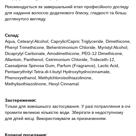
Рекомендується як завершальний етап професійного догляду
для надання волоссю додаткового блиску, гладкості та більш
доглянутого вигляду.
Склад:
Aqua, Cetearyl Alcohol, Caprylic/Capric Triglyceride, Dimethicone,
Phenyl Trimethicone, Behentrimonium Chloride, Myristyl Alcohol,
Dicaprylyl Carbonate, Amodimethicone, PEG-12 Dimethicone,
Allantoin, Panthenol, Cetrimonium Chloride, Trideceth-12,
Caesalpinia Spinosa Gum, Parfum (Fragrance), Lactic Acid,
Pentaerythrityl Tetra-di-t-butyl Hydroxyhydrocinnamate,
Phenoxyethanol, Methylchloroisothiazolinone,
Methylisothiazolinone, Hexyl Cinnamal.
Застереження:
Тільки для зовнішнього застосування. У разі потрапляння в очі
промити великою кількістю води. Зберігати в недоступному
для дітей місці. Використовувати за призначенням.
Корисні посилання: