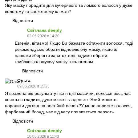
Яку маску порадите для кучерявого та ломкого волосся у дуже
вологому та спекотному кліматі?
Відповісти
Світлана deeply
02.06.2026 в 14:20
Евгенія, вітаємо! Якщо Ви бажаєте обтяжити волосся, тоді
рекомендуємо обрати відновлюючу маску, якщо ж
навпаки зберегти завиток тоді радимо обрати
глибокозволожуючу маску з колагеном.
Відповісти
Ольга
09.05.2026 в 15:25
Я вражена від результату після цієї масочки, волосся весь час
хочеться гладити, дуже мʼяке і гладеньке. Який можете
порадити догляд на постійній основі?У мене пористе волосся,
фарбований блонд, час від часу появляється перхоть
Відповісти
Світлана deeply
10.05.2026 в 11:43