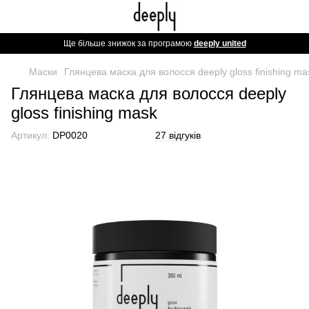
Ще більше знижок за програмою
deeply united
Маски
Глянцева маска для волосся deeply gloss finishing m
Глянцева маска для волосся deeply
gloss finishing mask
Артикул:
DP0020
27 відгуків