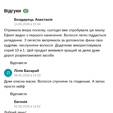
Відгуки
27
Бондарець Анастасія
14.06.2026 в 15:44
Отримала вчора посилку, сьогодні вже спробувала цю маску.
Ефект видно з першого нанесення. Волосся легко піддається
укладанню. З легкістю випрямила за допомогою фена своє
кудряве, неслухняне волосся. Додатково використовувала
спрей 10 в 1. Цей продукт виявився кращий за деякі дуже
дорогі розрекламовані засоби.
Відповісти
Лілія Басараб
08.06.2026 в 14:33
Дуже класна маска. Волосся слухняне та гладеньке. А запах
просто кайф
Відповісти
Евгенія
02.06.2026 в 14:02
Добрий день!