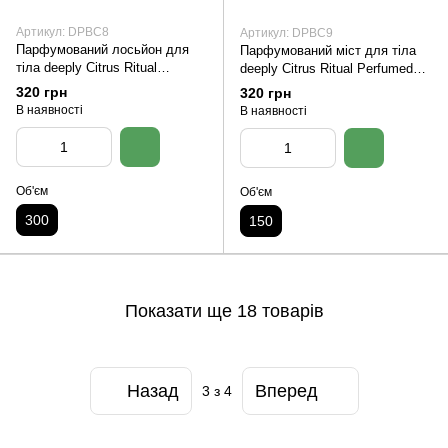
Артикул: DPBC8
Артикул: DPBC9
Парфумований лосьйон для
Парфумований міст для тіла
тіла deeply Citrus Ritual
deeply Citrus Ritual Perfumed
Perfumed Body Lotion
Body Mist
320 грн
320 грн
В наявності
В наявності
Об'єм
Об'єм
300
150
Показати ще 18 товарів
Назад
Вперед
3
з 4