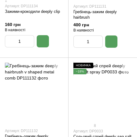
1
Артикул: DP111134
Артикул: DP111131
Зажими-крокодили deeply clip
Гребінець-зажим deeply
hairbrush
160 грн
400 грн
В наявності
В наявності
НОВИНКА
−18%
8
Артикул: DP111132
Артикул: DP0033
Гребінець-зажим deeply
Сольовий спрей deeply sea salt