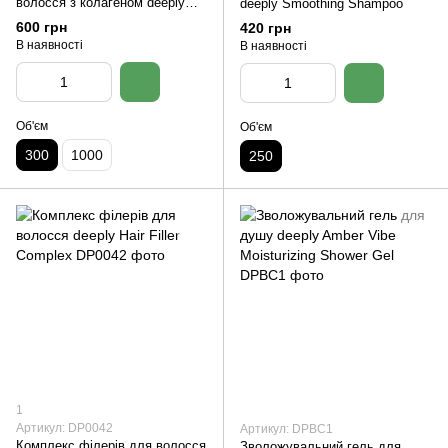
волосся з колагеном deeply
deeply Smoothing Shampoo
collageno hydrating hair mask
600 грн
420 грн
300 мл
В наявності
В наявності
Об'єм
Об'єм
300
1000
250
1
Артикул: DP0042
Артикул: DPBC1
Комплекс філерів для волосся
Зволожувальний гель для