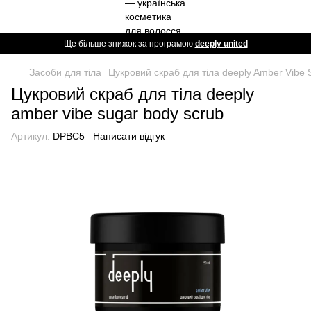
Ще більше знижок за програмою
deeply united
Засоби для тіла
Цукровий скраб для тіла deeply Amber Vibe 
Цукровий скраб для тіла deeply
amber vibe sugar body scrub
Артикул:
DPBC5
Написати відгук