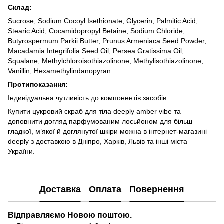
Склад:
Sucrose, Sodium Cocoyl Isethionate, Glycerin, Palmitic Acid,
Stearic Acid, Cocamidopropyl Betaine, Sodium Chloride,
Butyrospermum Parkii Butter, Prunus Armeniaca Seed Powder,
Macadamia Integrifolia Seed Oil, Persea Gratissima Oil,
Squalane, Methylchloroisothiazolinone, Methylisothiazolinone,
Vanillin, Hexamethylindanopyran.
Протипоказання:
Індивідуальна чутливість до компонентів засобів.
Купити цукровий скраб для тіла
deeply amber vibe та
доповнити догляд парфумованим лосьйоном для більш
гладкої, м’якої й доглянутої шкіри можна в інтернет-магазині
deeply з доставкою в Дніпро, Харків, Львів та інші міста
України.
Доставка
Оплата
Повернення
Відправляємо Новою поштою.