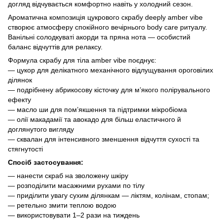
догляд відчувається комфортно навіть у холодний сезон.
Ароматична композиція
цукрового скрабу deeply
amber vibe
створює атмосферу спокійного вечірнього body care ритуалу.
Ванільні солодкуваті акорди та пряна нота — особистий
баланс відчуттів для релаксу.
Формула
скрабу для тіла amber vibe
поєднує:
— цукор для делікатного механічного відлущування ороговілих
ділянок
— подрібнену абрикосову кісточку для м’якого полірувального
ефекту
— масло ши для пом’якшення та підтримки мікробіома
— олії макадамії та авокадо для більш еластичного й
доглянутого вигляду
— сквалан для інтенсивного зменшення відчуття сухості та
стягнутості
Спосіб застосування:
— нанести скраб на зволожену шкіру
— розподілити масажними рухами по тілу
— приділити увагу сухим ділянкам — ліктям, колінам, стопам;
— ретельно змити теплою водою
— використовувати 1–2 рази на тиждень