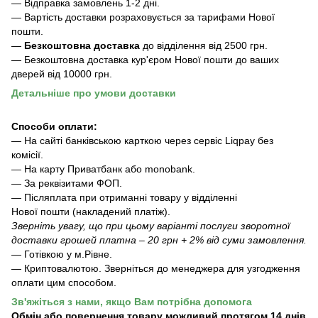
— Відправка замовлень 1-2 дні.
— Вартість доставки розраховується за тарифами Нової
пошти.
—
Безкоштовна доставка
до відділення ві
д 2500 грн.
— Безкоштовна доставка кур'єром Нової пошти до ваших
дверей від 10000 грн.
Детальніше про умови доставки
Способи оплати:
— На сайті банківською карткою через сервіс Liqpay без
комісії.
— На карту Приватбанк або monobank.
— За реквізитами ФОП.
— Післяплата при отриманні товару у відділенні
Нової пошти (накладений платіж).
Зверніть увагу, що при цьому варіанті послуги зворотної
доставки грошей платна – 20 грн + 2% від суми замовлення.
— Готівкою у м.Рівне.
— Криптовалютою. Зверніться до менеджера для узгодження
оплати цим способом.
Зв'яжіться з нами, якщо Вам потрібна допомога
Обмін або повернення товару можливий протягом 14 днів