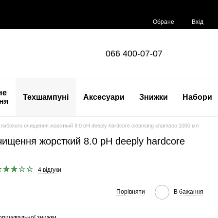
Обране
Вхід
066 400-07-07
не
Техшампуні
Аксесуари
Знижки
Набори
ня
либокого очищення жорсткий 8.0 pH deeply hardcore cleansing shampoo 1000 мл
ищення жорсткий 8.0 pH deeply hardcore
4 відгуки
Порівняти
В бажання
опичувальної знижки