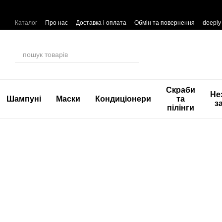
Перейти до основного контенту
Каталог
Про нас
Доставка і оплата
Обмін та повернення
deeply
Скраби
Не
Шампуні
Маски
Кондиціонери
та
з
пілінги