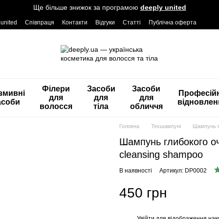
Ще більше знижок за програмою
deeply united
 united
Співпраця
Контакти
Відгуки
Статті
Публічна оферта
Філери
Засоби
Засоби
змивні
Професій
для
для
для
асоби
відновлен
волосся
тіла
обличчя
Головна
Техшампуні
Шампунь г
Шампунь глибокого оч
cleansing shampoo
В наявності
Артикул: DP0002
450 грн
Увійти
для відображення нак
%